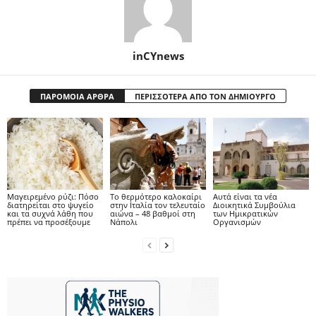
inCYnews
ΠΑΡΟΜΟΙΑ ΑΡΘΡΑ
ΠΕΡΙΣΣΟΤΕΡΑ ΑΠΟ ΤΟΝ ΔΗΜΙΟΥΡΓΟ
Μαγειρεμένο ρύζι: Πόσο
Το θερμότερο καλοκαίρι
Αυτά είναι τα νέα
διατηρείται στο ψυγείο
στην Ιταλία τον τελευταίο
Διοικητικά Συμβούλια
και τα συχνά λάθη που
αιώνα – 48 βαθμοί στη
των Ημικρατικών
πρέπει να προσέξουμε
Νάπολι
Οργανισμών