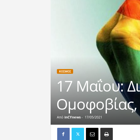
ΚΟΣΜΟΣ
17 Μαΐου: Δ
Ομοφοβίας,
Από
inCYnews
-
17/05/2021