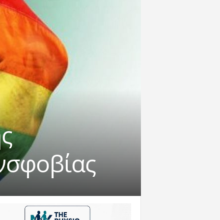
ης
νσφοβίας