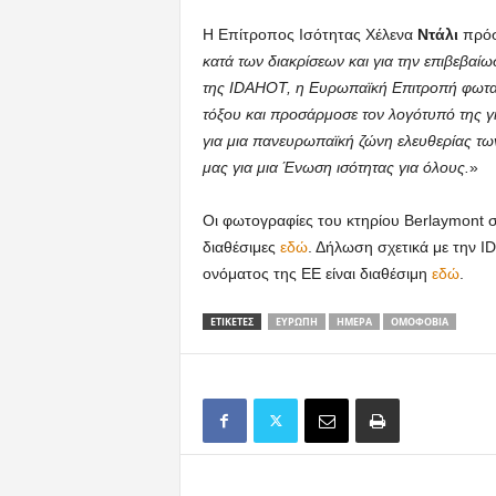
Η Επίτροπος Ισότητας Χέλενα
Ντάλι
πρόσ
κατά των διακρίσεων και για την επιβεβαί
της
IDAHOT, η Ευρωπαϊκή Επιτροπή φωταγ
τόξου και προσάρμοσε τον λογότυπό της γ
για μια πανευρωπαϊκή ζώνη ελευθερίας τ
μας για μια Ένωση ισότητας για όλους.
»
Οι φωτογραφίες του κτηρίου Berlaymont σ
διαθέσιμες
εδώ
. Δήλωση σχετικά με την
ονόματος της ΕΕ είναι διαθέσιμη
εδώ
.
ΕΤΙΚΕΤΕΣ
ΕΥΡΏΠΗ
ΗΜΈΡΑ
ΟΜΟΦΟΒΊΑ