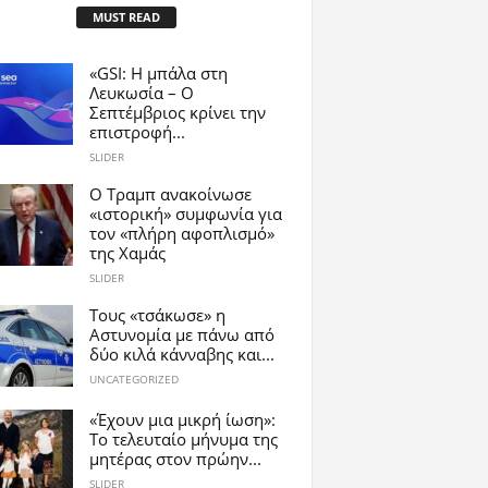
MUST READ
«GSI: Η μπάλα στη
Λευκωσία – Ο
Σεπτέμβριος κρίνει την
επιστροφή...
SLIDER
Ο Τραμπ ανακοίνωσε
«ιστορική» συμφωνία για
τον «πλήρη αφοπλισμό»
της Χαμάς
SLIDER
Τους «τσάκωσε» η
Αστυνομία με πάνω από
δύο κιλά κάνναβης και...
UNCATEGORIZED
«Έχουν μια μικρή ίωση»:
Το τελευταίο μήνυμα της
μητέρας στον πρώην...
SLIDER