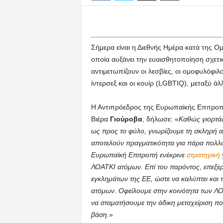
Σήμερα είναι η Διεθνής Ημέρα κατά της Ο
οποία αυξάνει την ευαισθητοποίηση σχετικ
αντιμετωπίζουν οι λεσβίες, οι ομοφυλόφιλοι,
ίντερσεξ και οι κουίρ (LGBTIQ), μεταξύ ά
Η Αντιπρόεδρος της Ευρωπαϊκής Επιτροπής,
Βιέρα
Γιούροβα
, δήλωσε: «
Καθώς γιορτάζ
ως προς το φύλο, γνωρίζουμε τη σκληρή αλή
αποτελούν πραγματικότητα για πάρα πολλού
Ευρωπαϊκή Επιτροπή ενέκρινε
στρατηγική
ΛΟΑΤΚΙ ατόμων. Επί του παρόντος, επεξερ
εγκλημάτων της ΕΕ, ώστε να καλύπτει και
ατόμων. Οφείλουμε στην κοινότητα των Λ
να σταματήσουμε την άδικη μεταχείριση πο
βάση.
»