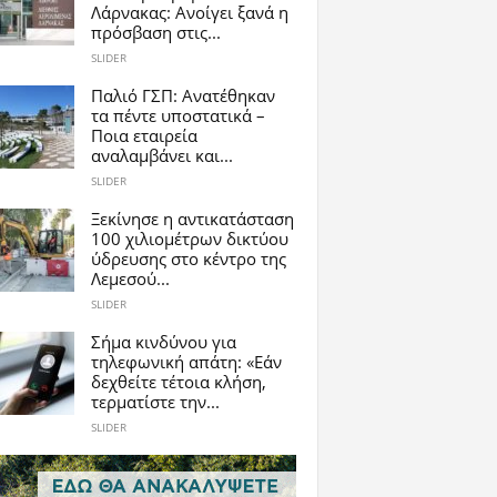
Λάρνακας: Ανοίγει ξανά η
πρόσβαση στις...
SLIDER
Παλιό ΓΣΠ: Ανατέθηκαν
τα πέντε υποστατικά –
Ποια εταιρεία
αναλαμβάνει και...
SLIDER
Ξεκίνησε η αντικατάσταση
100 χιλιομέτρων δικτύου
ύδρευσης στο κέντρο της
Λεμεσού...
SLIDER
Σήμα κινδύνου για
τηλεφωνική απάτη: «Εάν
δεχθείτε τέτοια κλήση,
τερματίστε την...
SLIDER