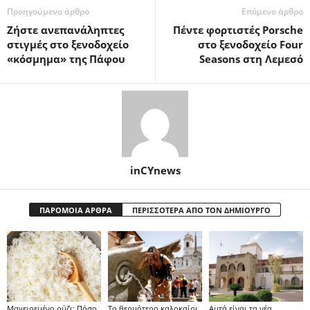
Προηγούμενο άρθρο
Επόμενο άρθρο
Ζήστε ανεπανάληπτες
Πέντε φορτιστές Porsche
στιγμές στο ξενοδοχείο
στο ξενοδοχείο Four
«κόσμημα» της Πάφου
Seasons στη Λεμεσό
inCYnews
ΠΑΡΟΜΟΙΑ ΑΡΘΡΑ
ΠΕΡΙΣΣΟΤΕΡΑ ΑΠΟ ΤΟΝ ΔΗΜΙΟΥΡΓΟ
Μαγειρεμένο ρύζι: Πόσο
Το θερμότερο καλοκαίρι
Αυτά είναι τα νέα