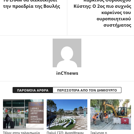
την προεδρία της Βουλής
Κύστης: Ο 2ος πιο συχνός
καρκίνος του
ουροποιητικού
συστήματος
inCYnews
ΠΑΡΟΜΟΙΑ ΑΡΘΡΑ
ΠΕΡΙΣΣΟΤΕΡΑ ΑΠΟ ΤΟΝ ΔΗΜΙΟΥΡΓΟ
Tέλος στην ταλαιπωρία
Παλιό ΓΣΠ: Ανατέθηκαν
Ξεκίνησε η