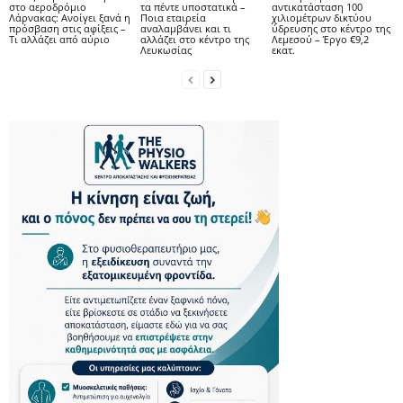
στο αεροδρόμιο
τα πέντε υποστατικά –
αντικατάσταση 100
Λάρνακας: Ανοίγει ξανά η
Ποια εταιρεία
χιλιομέτρων δικτύου
πρόσβαση στις αφίξεις –
αναλαμβάνει και τι
ύδρευσης στο κέντρο της
Τι αλλάζει από αύριο
αλλάζει στο κέντρο της
Λεμεσού – Έργο €9,2
Λευκωσίας
εκατ.