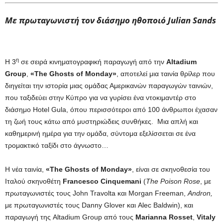
Με πρωταγωνιστή τον διάσημο ηθοποιό
Julian Sands
η
Η 3
σε σειρά κινηματογραφική παραγωγή από την
Altadium
Group
,
«
The Ghosts of Monday
»
, αποτελεί μια ταινία θρίλερ που
διηγείται την ιστορία μιας ομάδας Αμερικανών παραγωγών ταινιών,
που ταξιδεύει στην Κύπρο για να γυρίσει ένα ντοκιμαντέρ στο
διάσημο Hotel Gula, όπου περισσότεροι από 100 άνθρωποι έχασαν
τη ζωή τους κάτω από μυστηριώδεις συνθήκες. Μια απλή και
καθημερινή ημέρα για την ομάδα, σύντομα εξελίσσεται σε ένα
τρομακτικό ταξίδι στο άγνωστο…
Η νέα ταινία,
«The Ghosts of Monday»
, είναι σε σκηνοθεσία του
Ιταλού σκηνοθέτη
Francesco Cinquemani
(
The Poison Rose
, με
πρωταγωνιστές τους John Travolta και Morgan Freeman,
Andron,
με πρωταγωνιστές τους Danny Glover και Alec Baldwin), και
παραγωγή της Altadium Group από τους
Marianna Rosset
,
Vitaly