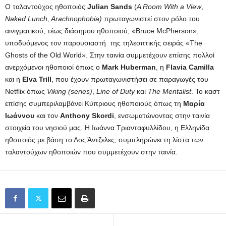
Ο ταλαντούχος ηθοποιός
Julian Sands
(
A Room With a View
,
Naked Lunch, Arachnophobia)
πρωταγωνιστεί στον ρόλο του
αινιγματικού, τέως διάσημου ηθοποιού, «Bruce McPherson»,
υποδυόμενος τον παρουσιαστή της τηλεοπτικής σειράς «The
Ghosts of the Old World». Στην ταινία συμμετέχουν επίσης πολλοί
ανερχόμενοι ηθοποιοί όπως ο
Mark Huberman
, η
Flavia Camilla
και η
Elva Trill
, που έχουν πρωταγωνιστήσει σε παραγωγές του
Netflix όπως
Viking (series)
,
Line of Duty
και
The Mentalist
. Το καστ
επίσης συμπεριλαμβάνει Κύπριους ηθοποιούς όπως τη
Μαρία
Ιωάννου
και τον
Anthony Skordi
, ενσωματώνοντας στην ταινία
στοιχεία του νησιού μας. Η Ιωάννα Τριανταφυλλίδου, η Ελληνίδα
ηθοποιός με βάση το Λος Άντζελες, συμπληρώνει τη λίστα των
ταλαντούχων ηθοποιών που συμμετέχουν στην ταινία.