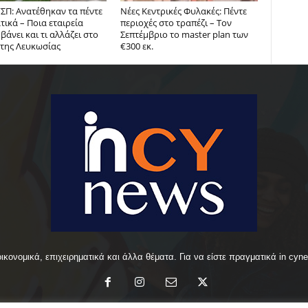
ΣΠ: Ανατέθηκαν τα πέντε
Νέες Κεντρικές Φυλακές: Πέντε
ικά – Ποια εταιρεία
περιοχές στο τραπέζι – Τον
άνει και τι αλλάζει στο
Σεπτέμβριο το master plan των
 της Λευκωσίας
€300 εκ.
οικονομικά, επιχειρηματικά και άλλα θέματα. Για να είστε πραγματικά in cyn