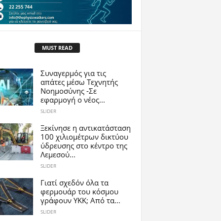
MUST READ
Συναγερμός για τις
απάτες μέσω Τεχνητής
Νοημοσύνης -Σε
εφαρμογή ο νέος...
SLIDER
Ξεκίνησε η αντικατάσταση
100 χιλιομέτρων δικτύου
ύδρευσης στο κέντρο της
Λεμεσού...
SLIDER
Γιατί σχεδόν όλα τα
φερμουάρ του κόσμου
γράφουν YKK; Από τα...
SLIDER