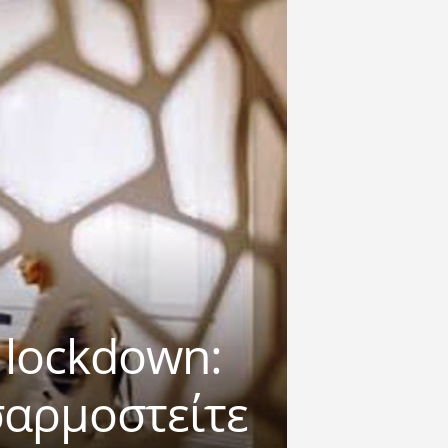
 lockdown:
σαρμοστείτε