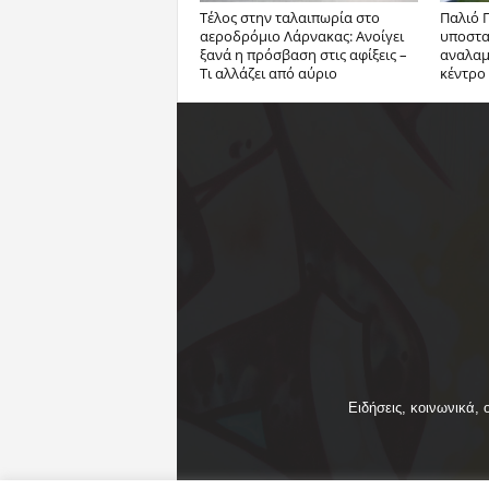
Tέλος στην ταλαιπωρία στο
Παλιό Γ
αεροδρόμιο Λάρνακας: Ανοίγει
υποστατ
ξανά η πρόσβαση στις αφίξεις –
αναλαμβ
Τι αλλάζει από αύριο
κέντρο
Ειδήσεις, κοινωνικά, 