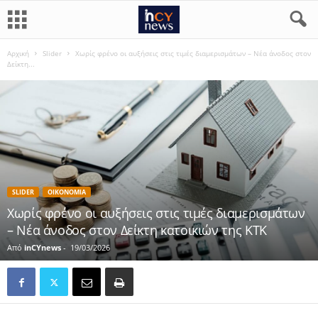
Αρχική
Slider
Χωρίς φρένο οι αυξήσεις στις τιμές διαμερισμάτων – Νέα άνοδος στον
Δείκτη...
SLIDER
ΟΙΚΟΝΟΜΙΑ
Χωρίς φρένο οι αυξήσεις στις τιμές διαμερισμάτων
– Νέα άνοδος στον Δείκτη κατοικιών της ΚΤΚ
Από
inCYnews
-
19/03/2026