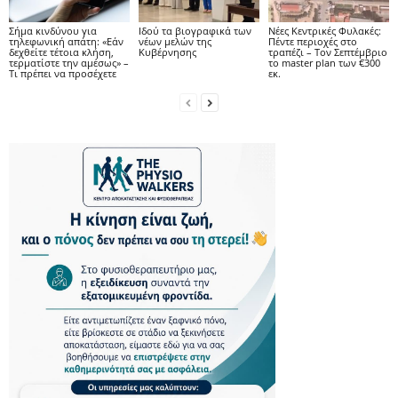
Σήμα κινδύνου για
Ιδού τα βιογραφικά των
Νέες Κεντρικές Φυλακές:
τηλεφωνική απάτη: «Εάν
νέων μελών της
Πέντε περιοχές στο
δεχθείτε τέτοια κλήση,
Κυβέρνησης
τραπέζι – Τον Σεπτέμβριο
τερματίστε την αμέσως» –
το master plan των €300
Τι πρέπει να προσέχετε
εκ.