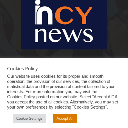
Ειδήσεις, κοινωνικά, οικονομικά, επιχειρηματικά και άλλα θέματα. Για να
είστε πραγματικά in cynews στην επικαιρότητα.
Cookies Policy
Our website uses cookies for its proper and smooth
operation, the provision of our services, the collection of
statistical data and the provision of content tailored to your
interests. For more information you may visit the
Cookies Policy
posted on our website. Select "Accept All" if
you accept the use of all cookies. Alternatively, you may set
your own preferences by selecting "Cookies Settings".
ΑΡΧΙΚΗ
ΕΙΔΗΣΕΙΣ
ΚΥΠΡΟΣ
ΚΟΣΜΟΣ
ΟΙΚΟΝΟΜΙΑ
VIRAL
ΑΠΟΨΗ
ΕΠΙΧΕΙΡΗΜΑΤΙΚΟ “iN”
ΤΕΧΝΟΛΟΓΙΑ
Cookie Settings
Accept All
© InCyNews.com 2025