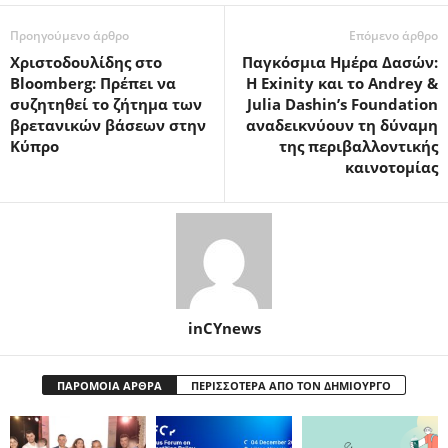
Προηγούμενο άρθρο
Επόμενο άρθρο
Χριστοδουλίδης στο
Παγκόσμια Ημέρα Δασών:
Bloomberg: Πρέπει να
Η Exinity και το Andrey &
συζητηθεί το ζήτημα των
Julia Dashin’s Foundation
βρετανικών βάσεων στην
αναδεικνύουν τη δύναμη
Κύπρο
της περιβαλλοντικής
καινοτομίας
inCYnews
ΠΑΡΟΜΟΙΑ ΑΡΘΡΑ
ΠΕΡΙΣΣΟΤΕΡΑ ΑΠΟ ΤΟΝ ΔΗΜΙΟΥΡΓΟ