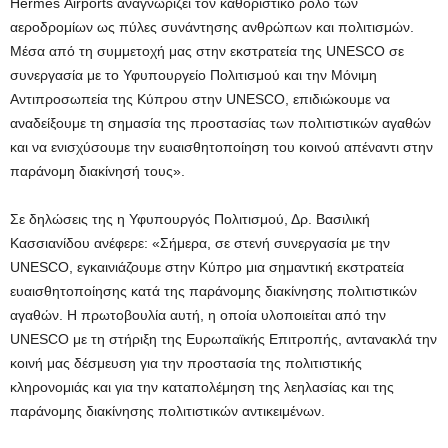
Hermes Airports αναγνωρίζει τον καθοριστικό ρόλο των
αεροδρομίων ως πύλες συνάντησης ανθρώπων και πολιτισμών.
Μέσα από τη συμμετοχή μας στην εκστρατεία της UNESCO σε
συνεργασία με το Υφυπουργείο Πολιτισμού και την Μόνιμη
Αντιπροσωπεία της Κύπρου στην UNESCO, επιδιώκουμε να
αναδείξουμε τη σημασία της προστασίας των πολιτιστικών αγαθών
και να ενισχύσουμε την ευαισθητοποίηση του κοινού απέναντι στην
παράνομη διακίνησή τους».
Σε δηλώσεις της η Υφυπουργός Πολιτισμού, Δρ. Βασιλική
Κασσιανίδου ανέφερε: «Σήμερα, σε στενή συνεργασία με την
UNESCO, εγκαινιάζουμε στην Κύπρο μια σημαντική εκστρατεία
ευαισθητοποίησης κατά της παράνομης διακίνησης πολιτιστικών
αγαθών. Η πρωτοβουλία αυτή, η οποία υλοποιείται από την
UNESCO με τη στήριξη της Ευρωπαϊκής Επιτροπής, αντανακλά την
κοινή μας δέσμευση για την προστασία της πολιτιστικής
κληρονομιάς και για την καταπολέμηση της λεηλασίας και της
παράνομης διακίνησης πολιτιστικών αντικειμένων.