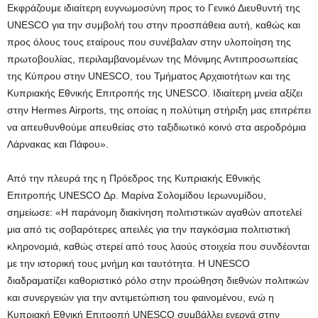
Εκφράζουμε ιδιαίτερη ευγνωμοσύνη προς το Γενικό Διευθυντή της
UNESCO για την συμβολή του στην προσπάθεια αυτή, καθώς και
προς όλους τους εταίρους που συνέβαλαν στην υλοποίηση της
πρωτοβουλίας, περιλαμβανομένων της Μόνιμης Αντιπροσωπείας
της Κύπρου στην UNESCO, του Τμήματος Αρχαιοτήτων και της
Κυπριακής Εθνικής Επιτροπής της UNESCO. Ιδιαίτερη μνεία αξίζει
στην Hermes Airports, της οποίας η πολύτιμη στήριξη μας επιτρέπει
να απευθυνθούμε απευθείας στο ταξιδιωτικό κοινό στα αεροδρόμια
Λάρνακας και Πάφου».
Από την πλευρά της η Πρόεδρος της Κυπριακής Εθνικής
Επιτροπής UNESCO Δρ. Μαρίνα Σολομίδου Ιερωνυμίδου,
σημείωσε: «Η παράνομη διακίνηση πολιτιστικών αγαθών αποτελεί
μια από τις σοβαρότερες απειλές για την παγκόσμια πολιτιστική
κληρονομιά, καθώς στερεί από τους λαούς στοιχεία που συνδέονται
με την ιστορική τους μνήμη και ταυτότητα. Η UNESCO
διαδραματίζει καθοριστικό ρόλο στην προώθηση διεθνών πολιτικών
και συνεργειών για την αντιμετώπιση του φαινομένου, ενώ η
Κυπριακή Εθνική Επιτροπή UNESCO συμβάλλει ενεργά στην