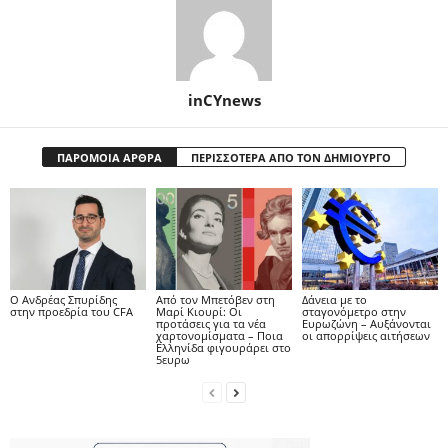
inCYnews
ΠΑΡΟΜΟΙΑ ΑΡΘΡΑ
ΠΕΡΙΣΣΟΤΕΡΑ ΑΠΟ ΤΟΝ ΔΗΜΙΟΥΡΓΟ
Ο Ανδρέας Σπυρίδης
Από τον Μπετόβεν στη
Δάνεια με το
στην προεδρία του CFA
Μαρί Κιουρί: Οι
σταγονόμετρο στην
προτάσεις για τα νέα
Ευρωζώνη – Αυξάνονται
χαρτονομίσματα – Ποια
οι απορρίψεις αιτήσεων
Ελληνίδα φιγουράρει στο
5ευρω