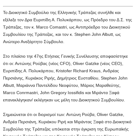
Το Διοικητικό Συμβούλιο της Ελληνικής Τράπεζας συνήλθε και
εξέλεξε τον Δρα Ευριπίδη Α. Πολυκάρπου, ως Πρόεδρο του Δ.Σ. της
Τράπεζας, τον κ. Marco Comastri, ως Αντιπρόεδρο του Διοικητικού
Συμβουλίου της Τράπεζας, και τον κ. Stephen John Albutt, ως
Ανώτερο Ανεξάρτητο Σύμβουλο.
Στο πλαίσιο τηε 47ης Ετήσιας Γενικής Συνέλευσης αποφασίστηκε
ότι οι: Αντώνης Ρούβας (νέος CFO), Oliver Gatzke (νέος CEO),
Ευριπίδης Α. Πολυκάρπου, Kristofer Richard Kraus, Ανδρέας
Περσιάνης, Κυριάκος Ριρής, Δημήτριος Ευσταθίου, Stephen John
Albutt, Μαριάννα Παντελίδου Νεοφύτου, Μάριος Μαραθεύτης,
Marco Conrmastri, John Gregory Iossifidis και Μιράντα Ξαφά
επανεκλέγηκαν/ εκλέγηκαν ως μέλη του Διοικητικού Συμβουλίου.
Σημειώνεται ότι οι διορισμοί των: Αντώνη Ρούβα, Oliver Gatzke,
Ανδρέα Περσιάνη, Κυριάκου Ριρή και Μιράντας Ξαφά στο Διοικητικό
Συμβούλιο της Τράπεζας υπόκειται στην έγκριση της Ευρωπαϊκής