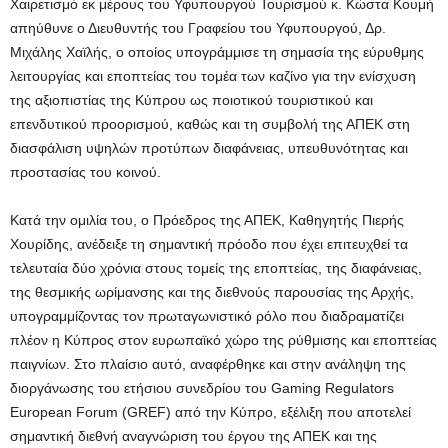
Χαιρετισμό εκ μέρους του Υφυπουργού Τουρισμού κ. Κώστα Κουμή
απηύθυνε ο Διευθυντής του Γραφείου του Υφυπουργού, Δρ.
Μιχάλης Χαϊλής, ο οποίος υπογράμμισε τη σημασία της εύρυθμης
λειτουργίας και εποπτείας του τομέα των καζίνο για την ενίσχυση
της αξιοπιστίας της Κύπρου ως ποιοτικού τουριστικού και
επενδυτικού προορισμού, καθώς και τη συμβολή της ΑΠΕΚ στη
διασφάλιση υψηλών προτύπων διαφάνειας, υπευθυνότητας και
προστασίας του κοινού.
Κατά την ομιλία του, ο Πρόεδρος της ΑΠΕΚ, Καθηγητής Πιερής
Χουρίδης, ανέδειξε τη σημαντική πρόοδο που έχει επιτευχθεί τα
τελευταία δύο χρόνια στους τομείς της εποπτείας, της διαφάνειας,
της θεσμικής ωρίμανσης και της διεθνούς παρουσίας της Αρχής,
υπογραμμίζοντας τον πρωταγωνιστικό ρόλο που διαδραματίζει
πλέον η Κύπρος στον ευρωπαϊκό χώρο της ρύθμισης και εποπτείας
παιγνίων. Στο πλαίσιο αυτό, αναφέρθηκε και στην ανάληψη της
διοργάνωσης του ετήσιου συνεδρίου του Gaming Regulators
European Forum (GREF) από την Κύπρο, εξέλιξη που αποτελεί
σημαντική διεθνή αναγνώριση του έργου της ΑΠΕΚ και της