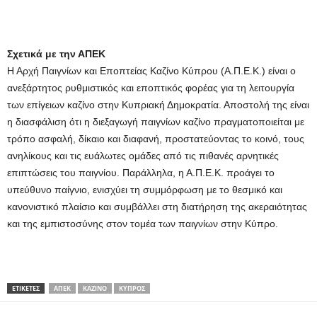
Σχετικά με την ΑΠΕΚ
Η Αρχή Παιγνίων και Εποπτείας Καζίνο Κύπρου (Α.Π.Ε.Κ.) είναι ο
ανεξάρτητος ρυθμιστικός και εποπτικός φορέας για τη λειτουργία
των επίγειων καζίνο στην Κυπριακή Δημοκρατία. Αποστολή της είναι
η διασφάλιση ότι η διεξαγωγή παιγνίων καζίνο πραγματοποιείται με
τρόπο ασφαλή, δίκαιο και διαφανή, προστατεύοντας το κοινό, τους
ανηλίκους και τις ευάλωτες ομάδες από τις πιθανές αρνητικές
επιπτώσεις του παιγνίου. Παράλληλα, η Α.Π.Ε.Κ. προάγει το
υπεύθυνο παίγνιο, ενισχύει τη συμμόρφωση με το θεσμικό και
κανονιστικό πλαίσιο και συμβάλλει στη διατήρηση της ακεραιότητας
και της εμπιστοσύνης στον τομέα των παιγνίων στην Κύπρο.
ΕΤΙΚΕΤΕΣ
ΑΠΕΚ
ΚΑΖΊΝΟ
ΚΎΠΡΟΣ