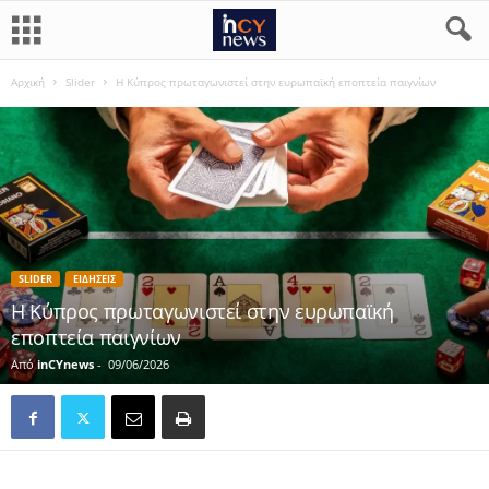
Αρχική
Slider
Η Κύπρος πρωταγωνιστεί στην ευρωπαϊκή εποπτεία παιγνίων
SLIDER
ΕΙΔΗΣΕΙΣ
Η Κύπρος πρωταγωνιστεί στην ευρωπαϊκή
εποπτεία παιγνίων
Από
inCYnews
-
09/06/2026