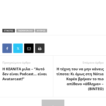
ΕΤΙΚΕΤΕΣ
TAEKWON-DO
ΚΎΠΡΟΣ
Προηγούμενο άρθρο
Επόμενο άρθρο
Η ΚΕΑΝΙΤΑ μιλα – “Αυτό
Η τέχνη του να μην κάνεις
δεν είναι Podcast… είναι
τίποτα: Κι όμως στη Νότια
Avatarcast!”
Κορέα βρήκαν το πιο
απίθανο «άθλημα» –
(BINTEO)