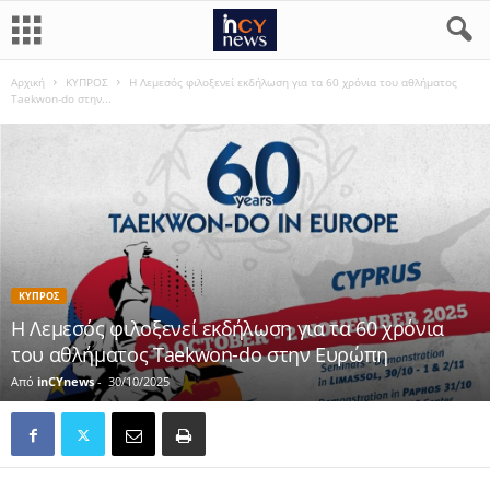
Αρχική
ΚΥΠΡΟΣ
Η Λεμεσός φιλοξενεί εκδήλωση για τα 60 χρόνια του αθλήματος
Taekwon-do στην...
ΚΥΠΡΟΣ
Η Λεμεσός φιλοξενεί εκδήλωση για τα 60 χρόνια
του αθλήματος Taekwon-do στην Ευρώπη
Από
inCYnews
-
30/10/2025