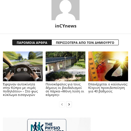
inCYnews
ΠΑΡΟΜΟΙΑ ΑΡΘΡΑ
ΠΕΡΙΣΣΟΤΕΡΑ ΑΠΟ ΤΟΝ ΔΗΜΙΟΥΡΓΟ
Έφερναν αυτοκίνητα
Πονοκέφαλος για τους
Επανέρχεται ο καύσωνας:
στην Κύπρο με «τιμές
δήμους οι βανδαλισμοί
Κίτρινη προειδοποίηση
ποδηλάτου» – Στο φως
σε πάρκα-«Μόνη λύση οι
για 40 βαθμούς
κύκλωμα εισαγωγών
κάμερες»