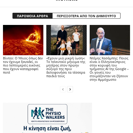
ΠΑΡΟΜΟΙΑ ΑΡΘΡΑ
ΠΕΡΙΣΣΟΤΕΡΑ ΑΠΟ ΤΟΝ ΔΗΜΙΟΥΡΓΟ
Βίντεο: Ο Ήλιος όπως δεν
«Έχουν μια μικρή ίωση»:
Ντέμης Χασάμπης: Ποιος
τον έχουμε ξαναδεί, οι
Το τελευταίο μήνυμα της
είναι ο Ελληνοκύπριος
πιο λεπτομερείς εικόνες
μητέρας στον πρώην
στην κορυφή του
που έχουν καταγραφεί
σύζυγό της πριν
τμήματος AI της Google –
ποτέ
δολοφονήσει τα τέσσερα
Οι γονείς του
παιδιά τους
ετοιμάζονταν να ζήσουν
στην Αμμόχωστο