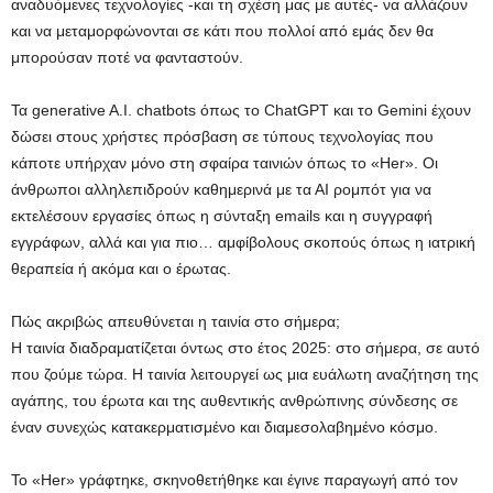
αναδυόμενες τεχνολογίες -και τη σχέση μας με αυτές- να αλλάζουν
και να μεταμορφώνονται σε κάτι που πολλοί από εμάς δεν θα
μπορούσαν ποτέ να φανταστούν.
Τα generative A.I. chatbots όπως το ChatGPT και το Gemini έχουν
δώσει στους χρήστες πρόσβαση σε τύπους τεχνολογίας που
κάποτε υπήρχαν μόνο στη σφαίρα ταινιών όπως το «Her». Οι
άνθρωποι αλληλεπιδρούν καθημερινά με τα ΑΙ ρομπότ για να
εκτελέσουν εργασίες όπως η σύνταξη emails και η συγγραφή
εγγράφων, αλλά και για πιο… αμφίβολους σκοπούς όπως η ιατρική
θεραπεία ή ακόμα και ο έρωτας.
Πώς ακριβώς απευθύνεται η ταινία στο σήμερα;
Η ταινία διαδραματίζεται όντως στο έτος 2025: στο σήμερα, σε αυτό
που ζούμε τώρα. Η ταινία λειτουργεί ως μια ευάλωτη αναζήτηση της
αγάπης, του έρωτα και της αυθεντικής ανθρώπινης σύνδεσης σε
έναν συνεχώς κατακερματισμένο και διαμεσολαβημένο κόσμο.
Το «Her» γράφτηκε, σκηνοθετήθηκε και έγινε παραγωγή από τον