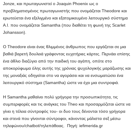
Jonze, και πρωταγωνιστεί ο Joaquin Phoenix ως ο
προβληματισμένος πρωταγωνιστής που ονομάζεται Theodore και
ερωτεύεται ένα εξελιγμένο και εξατομικευμένο λειτουργικό σύστημα
A.I. που ονομάζεται Samantha (που διαθέτει τη φωνή της Scarlet
Johansson).
Ο Theodore είναι ένας θλιμμένος άνθρωπος που εργάζεται σε μια
βαθιά βαρετή δουλειά γράφοντας ευχετήριες κάρτες. Περνάει επίσης
ένα άθλιο διαζύγιο από την παιδική του αγάπη, οπότε στο
αποκορύφωμα όλης αυτής της χρόνιας ψυχολογικής μαράζωσης και
της μοναξιάς οδηγείται στο να αγοράσει και να ενσωματώσει ένα
λειτουργικό σύστημα (Samantha) ώστε να έχει μια συντροφιά.
Η Samantha μαθαίνει πολύ γρήγορα την προσωπικότητα, τις
συμπεριφορές και τις ανάγκες του Theo και προσαρμόζεται ώστε να
γίνει η τέλεια σύντροφός του- οι δυο τους δένονται τόσο γρήγορα
και στενά που γίνονται σύντροφοι, κάνοντας μάλιστα σεξ μέσω
τηλεφώνου/chatbot/τηλεπάθειας. Πηγή: iefimerida.gr