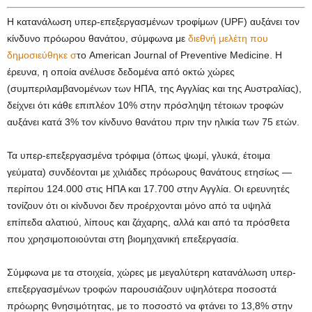
Η κατανάλωση υπερ-επεξεργασμένων τροφίμων (UPF) αυξάνει τον
κίνδυνο πρόωρου θανάτου, σύμφωνα με
διεθνή μελέτη που
δημοσιεύθηκε σ
το American Journal of Preventive Medicine. Η
έρευνα, η οποία ανέλυσε δεδομένα από οκτώ χώρες
(συμπεριλαμβανομένων των ΗΠΑ, της Αγγλίας και της Αυστραλίας),
δείχνει ότι κάθε επιπλέον 10% στην πρόσληψη τέτοιων τροφών
αυξάνει κατά 3% τον κίνδυνο θανάτου πριν την ηλικία των 75 ετών.
Τα υπερ-επεξεργασμένα τρόφιμα (όπως ψωμί, γλυκά, έτοιμα
γεύματα) συνδέονται με χιλιάδες πρόωρους θανάτους ετησίως —
περίπου 124.000 στις ΗΠΑ και 17.700 στην Αγγλία. Οι ερευνητές
τονίζουν ότι οι κίνδυνοι δεν προέρχονται μόνο από τα υψηλά
επίπεδα αλατιού, λίπους και ζάχαρης, αλλά και από τα πρόσθετα
που χρησιμοποιούνται στη βιομηχανική επεξεργασία.
Σύμφωνα με τα στοιχεία, χώρες με μεγαλύτερη κατανάλωση υπερ-
επεξεργασμένων τροφών παρουσιάζουν υψηλότερα ποσοστά
πρόωρης θνησιμότητας, με το ποσοστό να φτάνει το 13,8% στην