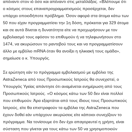
απέναντι στον ιό όσο και απέναντι στις μεταλλάξεις. «Βλέπουμε ότι
ο κόσμος στους επαναπρογραμματισμούς προσέρχεται, δεν
υπάρχει οποιοδήποτε πρόβλημα. Όσον αφορά στα άτομα κάτω των
50 που είχαν προγραμματίσει την 1η δόση, πρόκειται για 329 άτομα
και σε αυτά δίνεται η δυνατότητα είτε να προχωρήσουν με τον
εμβολιασμό τους εφόσον το επιθυμούν ή να τηλεφωνήσουν στο
1474, να ακυρώσουν το ραντεβού τους και να προγραμματίσουν
άλλο με εμβόλιο mRNA όταν θα ανοίξει η ηλικιακή τους ομάδα»,
σημείωσε ο κ. Υπουργός.
Σε ερώτηση εάν το πρόγραμμα εμβολιασμού με εμβόλιο της
AstraZeneca από τους Προσωπικούς Ιατρούς θα συνεχιστεί, ο
Υπουργός Υγείας απάντησε ότι αναμένεται ενημέρωση από τους
Προσωπικούς Ιατρούς. «Ο κόσμος κάτω των 50 δεν είναι πολλοί
που επιθυμούν. Άρα εξαρτάται από τους ίδιους τους Προσωπικούς
Ιατρούς, είτε θα επιστραφούν τα εμβόλια της AstraZeneca που
έχουν δοθεί εάν υπάρχουν ακυρώσεις είτε κάποιοι συνεχίζουν το
πρόγραμμα. Να τονίσουμε ότι δεν έχει απαγορευτεί η χρήση, είναι
σύσταση που γίνεται για τους κάτω των 50 να χρησιμοποιούν