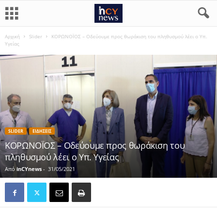
Αρχική
Slider
ΚΟΡΩΝΟΪΟΣ – Οδεύουμε προς θωράκιση του πληθυσμού λέει ο Υπ.
Υγείας
SLIDER
ΕΙΔΗΣΕΙΣ
ΚΟΡΩΝΟΪΟΣ – Οδεύουμε προς θωράκιση του
πληθυσμού λέει ο Υπ. Υγείας
Από
inCYnews
-
31/05/2021