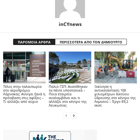
inCYnews
ΠΑΡΟΜΟΙΑ ΑΡΘΡΑ
ΠΕΡΙΣΣΟΤΕΡΑ ΑΠΟ ΤΟΝ ΔΗΜΙΟΥΡΓΟ
Tέλος στην ταλαιπωρία
Παλιό ΓΣΠ: Ανατέθηκαν
Ξεκίνησε η
στο αεροδρόμιο
τα πέντε υποστατικά –
αντικατάσταση 100
Λάρνακας: Ανοίγει ξανά η
Ποια εταιρεία
χιλιομέτρων δικτύου
πρόσβαση στις αφίξεις –
αναλαμβάνει και τι
ύδρευσης στο κέντρο της
Τι αλλάζει από αύριο
αλλάζει στο κέντρο της
Λεμεσού – Έργο €9,2
Λευκωσίας
εκατ.