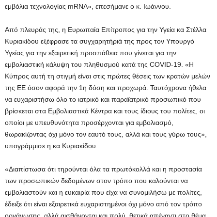
εμβόλια τεχνολογίας mRNA», επεσήμανε ο κ. Ιωάννου.
Από πλευράς της, η Ευρωπαία Επίτροπος για την Υγεία κα Στέλλα
Κυριακίδου εξέφρασε τα συγχαρητήριά της προς τον Υπουργό
Υγείας για την εξαιρετική προσπάθεια που γίνεται για την
εμβολιαστική κάλυψη του πληθυσμού κατά της COVID-19. «Η
Κύπρος αυτή τη στιγμή είναι στις πρώτες θέσεις των κρατών μελών
της ΕΕ όσον αφορά την 1η δόση και προχωρά. Ταυτόχρονα ήθελα
να ευχαριστήσω όλο το ιατρικό και παραϊατρικό προσωπικό που
βρίσκεται στα Εμβολιαστικά Κέντρα και τους ίδιους του πολίτες, οι
οποίοι με υπευθυνότητα προσέρχονται για εμβολιασμό,
θωρακίζοντας όχι μόνο τον εαυτό τους, αλλά και τους γύρω τους»,
υπογράμμισε η κα Κυριακίδου.
«Διαπίστωσα ότι τηρούνται όλα τα πρωτόκολλά και η προστασία
των προσωπικών δεδομένων στον τρόπο που καλούνται να
εμβολιαστούν και η ευκαιρία που είχα να συνομιλήσω με πολίτες,
έδειξε ότι είναι εξαιρετικά ευχαριστημένοι όχι μόνο από τον τρόπο
οργάνωσης, αλλά αισθάνονται και πολύ θετικά απέναντι στο θέμα