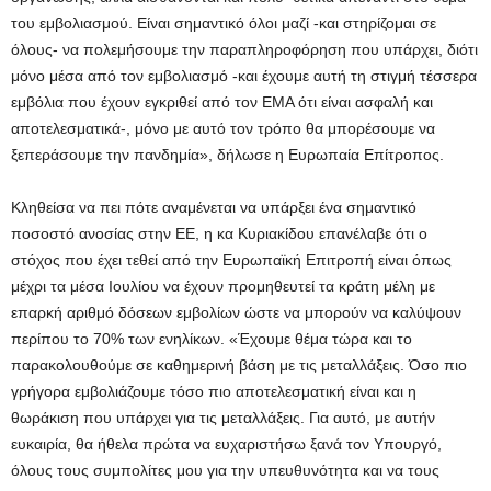
του εμβολιασμού. Είναι σημαντικό όλοι μαζί -και στηρίζομαι σε
όλους- να πολεμήσουμε την παραπληροφόρηση που υπάρχει, διότι
μόνο μέσα από τον εμβολιασμό -και έχουμε αυτή τη στιγμή τέσσερα
εμβόλια που έχουν εγκριθεί από τον ΕΜΑ ότι είναι ασφαλή και
αποτελεσματικά-, μόνο με αυτό τον τρόπο θα μπορέσουμε να
ξεπεράσουμε την πανδημία», δήλωσε η Ευρωπαία Επίτροπος.
Κληθείσα να πει πότε αναμένεται να υπάρξει ένα σημαντικό
ποσοστό ανοσίας στην ΕΕ, η κα Κυριακίδου επανέλαβε ότι ο
στόχος που έχει τεθεί από την Ευρωπαϊκή Επιτροπή είναι όπως
μέχρι τα μέσα Ιουλίου να έχουν προμηθευτεί τα κράτη μέλη με
επαρκή αριθμό δόσεων εμβολίων ώστε να μπορούν να καλύψουν
περίπου το 70% των ενηλίκων. «Έχουμε θέμα τώρα και το
παρακολουθούμε σε καθημερινή βάση με τις μεταλλάξεις. Όσο πιο
γρήγορα εμβολιάζουμε τόσο πιο αποτελεσματική είναι και η
θωράκιση που υπάρχει για τις μεταλλάξεις. Για αυτό, με αυτήν
ευκαιρία, θα ήθελα πρώτα να ευχαριστήσω ξανά τον Υπουργό,
όλους τους συμπολίτες μου για την υπευθυνότητα και να τους