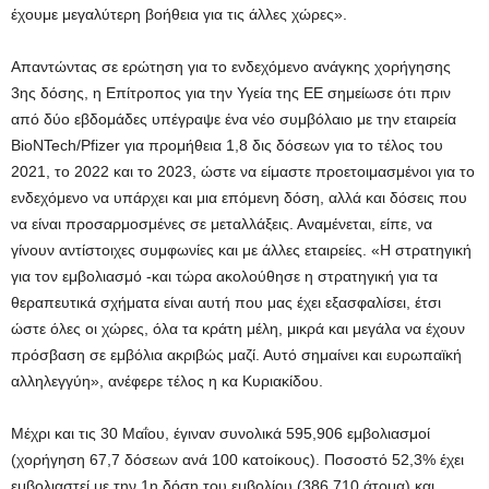
έχουμε μεγαλύτερη βοήθεια για τις άλλες χώρες».
Απαντώντας σε ερώτηση για το ενδεχόμενο ανάγκης χορήγησης
3ης δόσης, η Επίτροπος για την Υγεία της ΕΕ σημείωσε ότι πριν
από δύο εβδομάδες υπέγραψε ένα νέο συμβόλαιο με την εταιρεία
BioNTech/Pfizer για προμήθεια 1,8 δις δόσεων για το τέλος του
2021, το 2022 και το 2023, ώστε να είμαστε προετοιμασμένοι για το
ενδεχόμενο να υπάρχει και μια επόμενη δόση, αλλά και δόσεις που
να είναι προσαρμοσμένες σε μεταλλάξεις. Αναμένεται, είπε, να
γίνουν αντίστοιχες συμφωνίες και με άλλες εταιρείες. «Η στρατηγική
για τον εμβολιασμό -και τώρα ακολούθησε η στρατηγική για τα
θεραπευτικά σχήματα είναι αυτή που μας έχει εξασφαλίσει, έτσι
ώστε όλες οι χώρες, όλα τα κράτη μέλη, μικρά και μεγάλα να έχουν
πρόσβαση σε εμβόλια ακριβώς μαζί. Αυτό σημαίνει και ευρωπαϊκή
αλληλεγγύη», ανέφερε τέλος η κα Κυριακίδου.
Μέχρι και τις 30 Μαΐου, έγιναν συνολικά 595,906 εμβολιασμοί
(χορήγηση 67,7 δόσεων ανά 100 κατοίκους). Ποσοστό 52,3% έχει
εμβολιαστεί με την 1η δόση του εμβολίου (386,710 άτομα) και