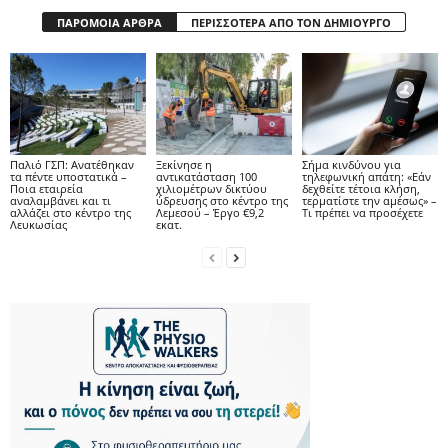
ΠΑΡΟΜΟΙΑ ΑΡΘΡΑ
ΠΕΡΙΣΣΟΤΕΡΑ ΑΠΟ ΤΟΝ ΔΗΜΙΟΥΡΓΟ
Παλιό ΓΣΠ: Ανατέθηκαν
Ξεκίνησε η
Σήμα κινδύνου για
τα πέντε υποστατικά –
αντικατάσταση 100
τηλεφωνική απάτη: «Εάν
Ποια εταιρεία
χιλιομέτρων δικτύου
δεχθείτε τέτοια κλήση,
αναλαμβάνει και τι
ύδρευσης στο κέντρο της
τερματίστε την αμέσως» –
αλλάζει στο κέντρο της
Λεμεσού – Έργο €9,2
Τι πρέπει να προσέχετε
Λευκωσίας
εκατ.