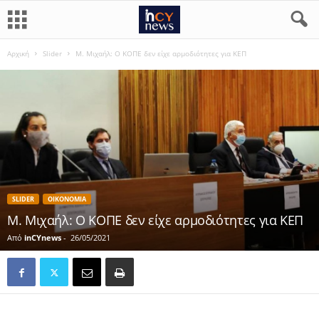
Αρχική
Slider
Μ. Μιχαήλ: Ο ΚΟΠΕ δεν είχε αρμοδιότητες για ΚΕΠ
SLIDER
ΟΙΚΟΝΟΜΙΑ
Μ. Μιχαήλ: Ο ΚΟΠΕ δεν είχε αρμοδιότητες για ΚΕΠ
Από
inCYnews
-
26/05/2021