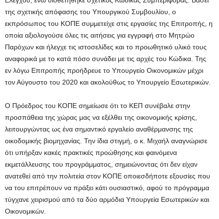
Ελέγχου, ενώ υιοθετήθηκε σχετικός Κώδικας Συμπεριφοράς. Βάσει
της σχετικής απόφασης του Υπουργικού Συμβουλίου, ο
εκπρόσωπος του ΚΟΠΕ συμμετείχε στις εργασίες της Επιτροπής, η
οποία αξιολογούσε όλες τις αιτήσεις για εγγραφή στο Μητρώο
Παρόχων και ήλεγχε τις ιστοσελίδες και το προωθητικό υλικό τους
αναφορικά με το κατά πόσο συνάδει με τις αρχές του Κώδικα. Της
εν λόγω Επιτροπής προήδρευε το Υπουργείο Οικονομικών μέχρι
τον Αύγουστο του 2020 και ακολούθως το Υπουργείο Εσωτερικών.
Ο Πρόεδρος του ΚΟΠΕ σημείωσε ότι το ΚΕΠ συνέβαλε στην
προσπάθεια της χώρας μας να εξέλθει της οικονομικής κρίσης,
λειτουργώντας ως ένα σημαντικό εργαλείο αναθέρμανσης της
οικοδομικής βιομηχανίας. Την ίδια στιγμή, ο κ. Μιχαήλ αναγνώρισε
ότι υπήρξαν κακές πρακτικές προώθησης και φαινόμενα
εκμετάλλευσης του προγράμματος, σημειώνοντας ότι δεν είχαν
ανατεθεί από την πολιτεία στον ΚΟΠΕ οποιεσδήποτε εξουσίες που
να του επιτρέπουν να πράξει κάτι ουσιαστικό, αφού το πρόγραμμα
τύγχανε χειρισμού από τα δύο αρμόδια Υπουργεία Εσωτερικών και
Οικονομικών.