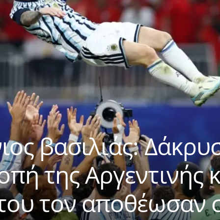
νιος βασιλιάς: Δάκρυ
οπή της Αργεντινής κ
 του τον αποθέωσαν 