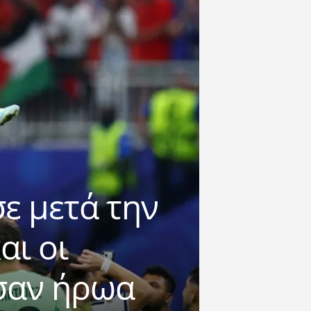
σε μετά την
αι οι
σαν ήρωα