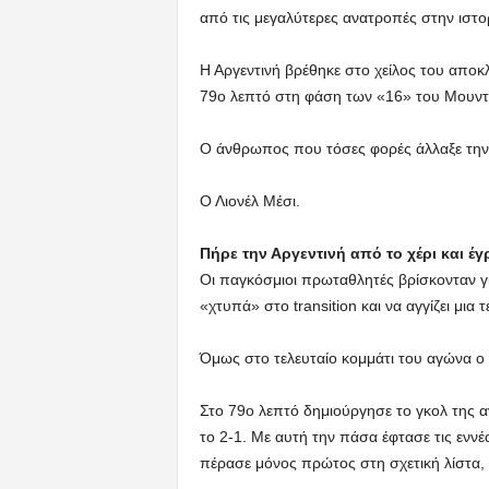
από τις μεγαλύτερες ανατροπές στην ιστ
Η Αργεντινή βρέθηκε στο χείλος του αποκλ
79ο λεπτό στη φάση των «16» του Μουντι
Ο άνθρωπος που τόσες φορές άλλαξε την 
Ο Λιονέλ Μέσι.
Πήρε την Αργεντινή από το χέρι και έγ
Οι παγκόσμιοι πρωταθλητές βρίσκονταν γι
«χτυπά» στο transition και να αγγίζει μια 
Όμως στο τελευταίο κομμάτι του αγώνα ο 
Στο 79ο λεπτό δημιούργησε το γκολ της α
το 2-1. Με αυτή την πάσα έφτασε τις ενν
πέρασε μόνος πρώτος στη σχετική λίστα,