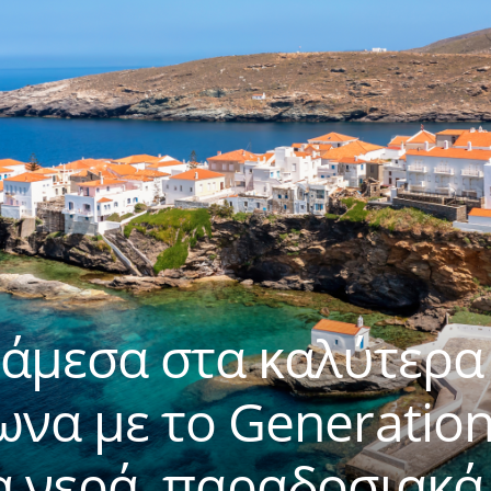
νάμεσα στα καλύτερα
να με το Generation
 νερά, παραδοσιακά