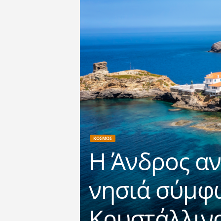
ΚΟΣΜΟΣ
Η Άνδρος α
νησιά σύμφω
Kρυστάλλινα