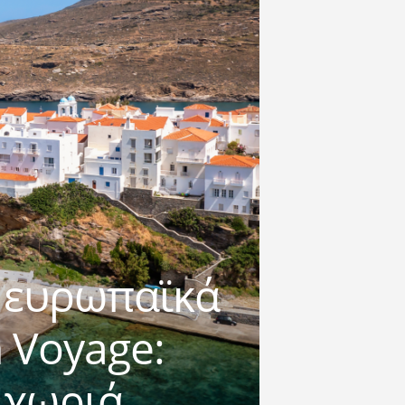
 ευρωπαϊκά
 Voyage:
 χωριά