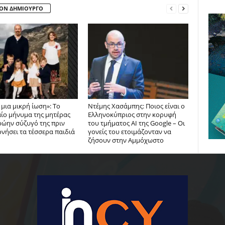
ΤΟΝ ΔΗΜΙΟΥΡΓΟ
μια μικρή ίωση»: Το
Ντέμης Χασάμπης: Ποιος είναι ο
αίο μήνυμα της μητέρας
Ελληνοκύπριος στην κορυφή
ρώην σύζυγό της πριν
του τμήματος AI της Google – Οι
νήσει τα τέσσερα παιδιά
γονείς του ετοιμάζονταν να
ζήσουν στην Αμμόχωστο