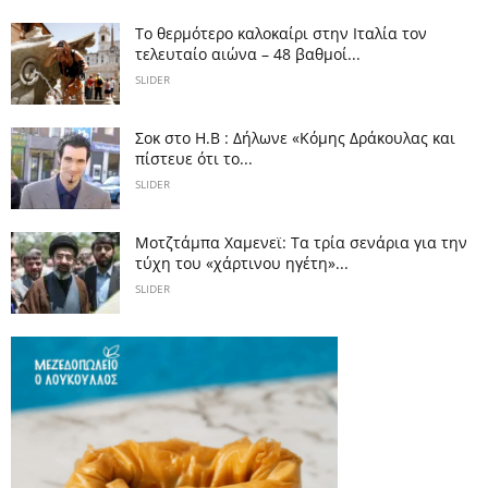
Το θερμότερο καλοκαίρι στην Ιταλία τον
τελευταίο αιώνα – 48 βαθμοί...
SLIDER
Σοκ στο Η.Β : Δήλωνε «Κόμης Δράκουλας και
πίστευε ότι το...
SLIDER
Μοτζτάμπα Χαμενεϊ: Τα τρία σενάρια για την
τύχη του «χάρτινου ηγέτη»...
SLIDER