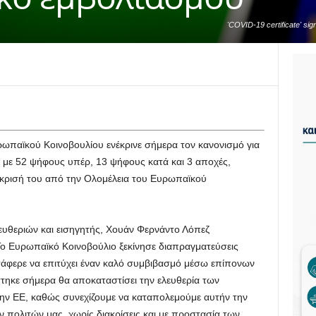
'COVID-19 certificate' si
in the background are se
2021. (Photo Illustration 
ωπαϊκού Κοινοβουλίου ενέκρινε σήμερα τον κανονισμό για
 με 52 ψήφους υπέρ, 13 ψήφους κατά και 3 αποχές,
 έγκρισή του από την Ολομέλεια του Ευρωπαϊκού
υθεριών και εισηγητής, Χουάν Φερνάντο Λόπεζ
ο Ευρωπαϊκό Κοινοβούλιο ξεκίνησε διαπραγματεύσεις
τάφερε να επιτύχει έναν καλό συμβιβασμό μέσω επίπονων
τηκε σήμερα θα αποκαταστίσει την ελευθερία των
την ΕΕ, καθώς συνεχίζουμε να καταπολεμούμε αυτήν την
 πολιτών μας, χωρίς διακρίσεις και με προστασία των