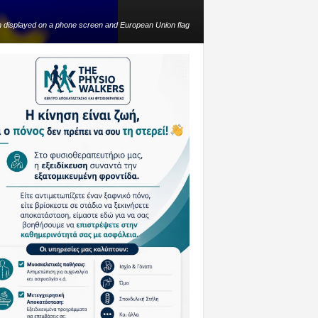
gn displayed on a phone screen and European Union flag
en in this illustration photo taken in Krakow on April 29,
by Jakub Porzycki/NurPhoto) (Photo by Jakub Porzycki /
NurPhoto / NurPhoto via AFP)