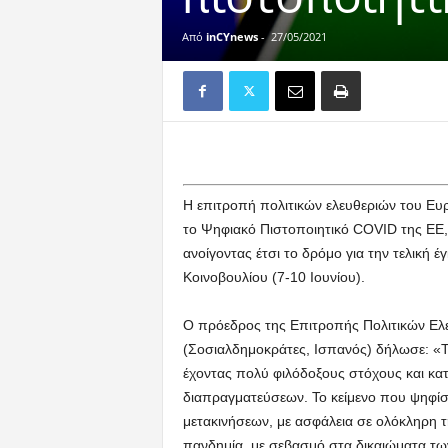
Από
inCYnews
-
27/05/2021
Η επιτροπή πολιτικών ελευθεριών του Ευρ
το Ψηφιακό Πιστοποιητικό COVID της ΕΕ,
ανοίγοντας έτσι το δρόμο για την τελική
Κοινοβουλίου (7-10 Ιουνίου).
Ο πρόεδρος της Επιτροπής Πολιτικών Ελε
(Σοσιαλδημοκράτες, Ισπανός) δήλωσε: «Τ
έχοντας πολύ φιλόδοξους στόχους και κα
διαπραγματεύσεων. Το κείμενο που ψηφίσ
μετακινήσεων, με ασφάλεια σε ολόκληρη 
πανδημία, με σεβασμό στα δικαιώματα των