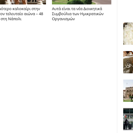
μότερο καλοκαίρι στην
Αυτά είναι τα νέα Διοικητικά
τον τελευταίο αιώνα – 48
Συμβούλια των Ημικρατικών
 στη Νάπολι
Οργανισμών