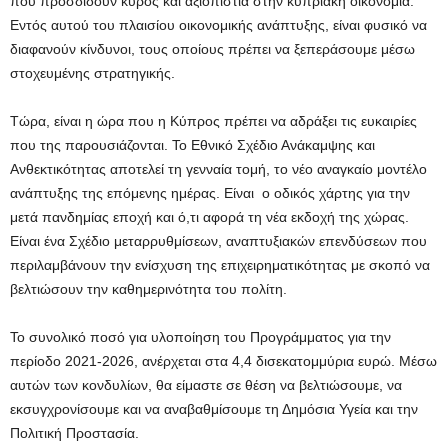
που προσδίδουν κύρος και αξιοπιστία στην κυπριακή οικονομία.
Εντός αυτού του πλαισίου οικονομικής ανάπτυξης, είναι φυσικό να
διαφανούν κίνδυνοι, τους οποίους πρέπει να ξεπεράσουμε μέσω
στοχευμένης στρατηγικής.
Τώρα, είναι η ώρα που η Κύπρος πρέπει να αδράξει τις ευκαιρίες
που της παρουσιάζονται. Το Εθνικό Σχέδιο Ανάκαμψης και
Ανθεκτικότητας αποτελεί τη γενναία τομή, το νέο αναγκαίο μοντέλο
ανάπτυξης της επόμενης ημέρας. Είναι ο οδικός χάρτης για την
μετά πανδημίας εποχή και ό,τι αφορά τη νέα εκδοχή της χώρας.
Είναι ένα Σχέδιο μεταρρυθμίσεων, αναπτυξιακών επενδύσεων που
περιλαμβάνουν την ενίσχυση της επιχειρηματικότητας με σκοπό να
βελτιώσουν την καθημερινότητα του πολίτη.
Το συνολικό ποσό για υλοποίηση του Προγράμματος για την
περίοδο 2021-2026, ανέρχεται στα 4,4 δισεκατομμύρια ευρώ. Μέσω
αυτών των κονδυλίων, θα είμαστε σε θέση να βελτιώσουμε, να
εκσυγχρονίσουμε και να αναβαθμίσουμε τη Δημόσια Υγεία και την
Πολιτική Προστασία.