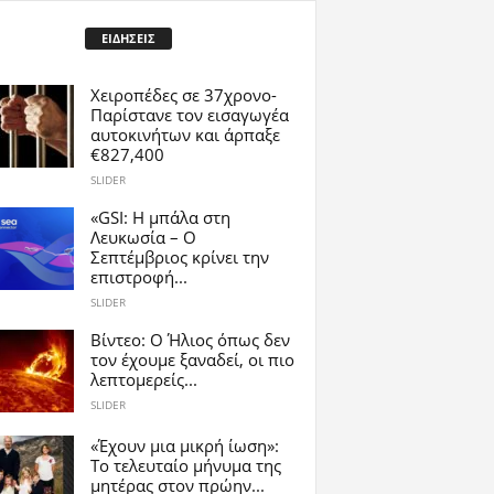
ΕΙΔΗΣΕΙΣ
Χειροπέδες σε 37χρονο-
Παρίστανε τον εισαγωγέα
αυτοκινήτων και άρπαξε
€827,400
SLIDER
«GSI: Η μπάλα στη
Λευκωσία – Ο
Σεπτέμβριος κρίνει την
επιστροφή...
SLIDER
Βίντεο: Ο Ήλιος όπως δεν
τον έχουμε ξαναδεί, οι πιο
λεπτομερείς...
SLIDER
«Έχουν μια μικρή ίωση»:
Το τελευταίο μήνυμα της
μητέρας στον πρώην...