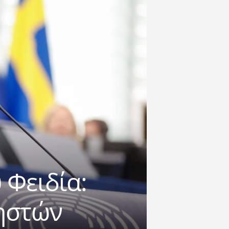
 Φειδία:
ρηστών