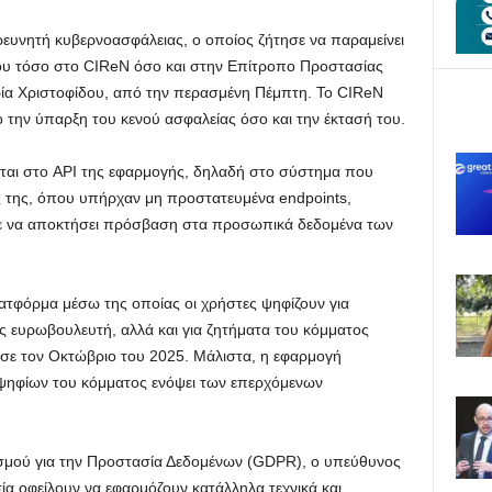
ρευνητή κυβερνοασφάλειας, ο οποίος ζήτησε να παραμείνει
ου τόσο στο CIReN όσο και στην Επίτροπο Προστασίας
α Χριστοφίδου, από την περασμένη Πέμπτη. Το CIReN
ο την ύπαρξη του κενού ασφαλείας όσο και την έκτασή του.
ται στο API της εφαρμογής, δηλαδή στο σύστημα που
ς της, όπου υπήρχαν μη προστατευμένα endpoints,
ε να αποκτήσει πρόσβαση στα προσωπικά δεδομένα των
ατφόρμα μέσω της οποίας οι χρήστες ψηφίζουν για
ως ευρωβουλευτή, αλλά και για ζητήματα του κόμματος
σε τον Οκτώβριο του 2025. Μάλιστα, η εφαρμογή
οψηφίων του κόμματος ενόψει των επερχόμενων
ισμού για την Προστασία Δεδομένων (GDPR), ο υπεύθυνος
ία οφείλουν να εφαρμόζουν κατάλληλα τεχνικά και