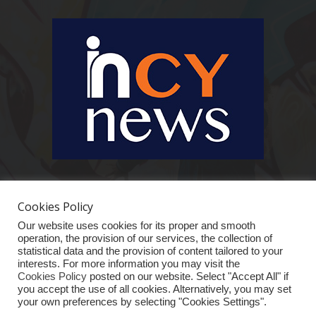
Ειδήσεις, κοινωνικά, οικονομικά, επιχειρηματικά και άλλα θέματα. Για να
είστε πραγματικά in cynews στην επικαιρότητα.
Cookies Policy
Our website uses cookies for its proper and smooth
operation, the provision of our services, the collection of
statistical data and the provision of content tailored to your
interests. For more information you may visit the
Cookies Policy
posted on our website. Select "Accept All" if
you accept the use of all cookies. Alternatively, you may set
your own preferences by selecting "Cookies Settings".
ΑΡΧΙΚΗ
ΕΙΔΗΣΕΙΣ
ΚΥΠΡΟΣ
ΚΟΣΜΟΣ
ΟΙΚΟΝΟΜΙΑ