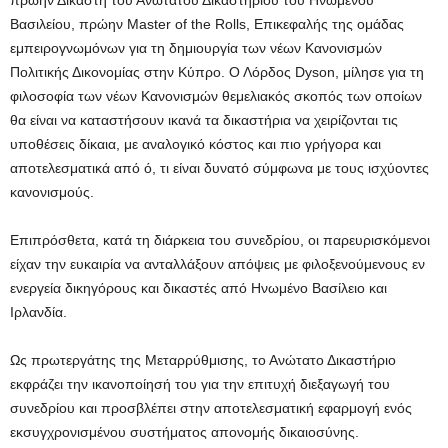
πρώην Δικαστή του Ανωτάτου Δικαστηρίου του Ηνωμένου
Βασιλείου, πρώην Master of the Rolls, Επικεφαλής της ομάδας
εμπειρογνωμόνων για τη δημιουργία των νέων Κανονισμών
Πολιτικής Δικονομίας στην Κύπρο. Ο Λόρδος Dyson, μίλησε για τη
φιλοσοφία των νέων Κανονισμών θεμελιακός σκοπός των οποίων
θα είναι να καταστήσουν ικανά τα δικαστήρια να χειρίζονται τις
υποθέσεις δίκαια, με αναλογικό κόστος και πιο γρήγορα και
αποτελεσματικά από ό, τι είναι δυνατό σύμφωνα με τους ισχύοντες
κανονισμούς.
Επιπρόσθετα, κατά τη διάρκεια του συνεδρίου, οι παρευρισκόμενοι
είχαν την ευκαιρία να ανταλλάξουν απόψεις με φιλοξενούμενους εν
ενεργεία δικηγόρους και δικαστές από Ηνωμένο Βασίλειο και
Ιρλανδία.
Ως πρωτεργάτης της Μεταρρύθμισης, το Ανώτατο Δικαστήριο
εκφράζει την ικανοποίησή του για την επιτυχή διεξαγωγή του
συνεδρίου και προσβλέπει στην αποτελεσματική εφαρμογή ενός
εκσυγχρονισμένου συστήματος απονομής δικαιοσύνης.