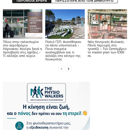
ΠΑΡΟΜΟΙΑ ΑΡΘΡΑ
ΠΕΡΙΣΣΟΤΕΡΑ ΑΠΟ ΤΟΝ ΔΗΜΙΟΥΡΓΟ
Tέλος στην ταλαιπωρία
Παλιό ΓΣΠ: Ανατέθηκαν
Νέες Κεντρικές Φυλακές:
στο αεροδρόμιο
τα πέντε υποστατικά –
Πέντε περιοχές στο
Λάρνακας: Ανοίγει ξανά η
Ποια εταιρεία
τραπέζι – Τον Σεπτέμβριο
πρόσβαση στις αφίξεις –
αναλαμβάνει και τι
το master plan των €300
Τι αλλάζει από αύριο
αλλάζει στο κέντρο της
εκ.
Λευκωσίας