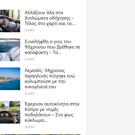
Αλλάζουν όλα στα
διπλώματα οδήγησης –
Τέλος στο χαρτί και το...
SLIDER
Συνελήφθη ο γιος του
90χρονου που βρέθηκε σε
καταψύκτη – Τα...
SLIDER
Λεμεσός: 34χρονος
Ισραηλινός πνίγηκε ενώ
κολυμπούσε με την
οικογένειά του
SLIDER
Έφερναν αυτοκίνητα στην
Κύπρο με «τιμές
ποδηλάτου» – Στο φως
κύκλωμα...
SLIDER