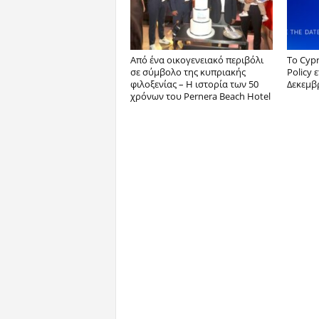
Από ένα οικογενειακό περιβόλι
Το Cyp
σε σύμβολο της κυπριακής
Policy 
φιλοξενίας – Η ιστορία των 50
Δεκεμβ
χρόνων του Pernera Beach Hotel