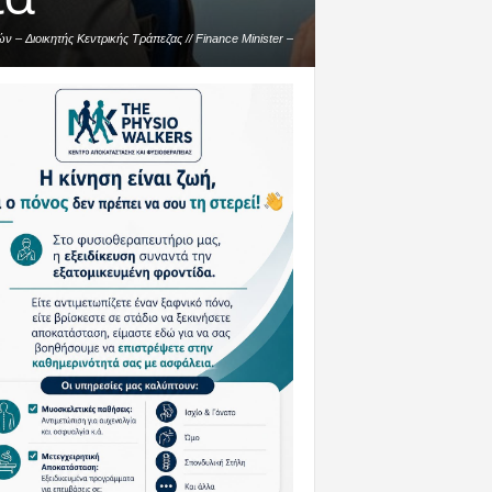
 – Διοικητής Κεντρικής Τράπεζας // Finance Minister –
Central Bank of Cyprus Governor