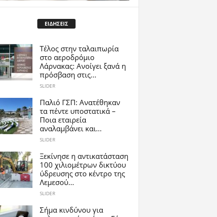
ΕΙΔΗΣΕΙΣ
Tέλος στην ταλαιπωρία
στο αεροδρόμιο
Λάρνακας: Ανοίγει ξανά η
πρόσβαση στις...
SLIDER
Παλιό ΓΣΠ: Ανατέθηκαν
τα πέντε υποστατικά –
Ποια εταιρεία
αναλαμβάνει και...
SLIDER
Ξεκίνησε η αντικατάσταση
100 χιλιομέτρων δικτύου
ύδρευσης στο κέντρο της
Λεμεσού...
SLIDER
Σήμα κινδύνου για