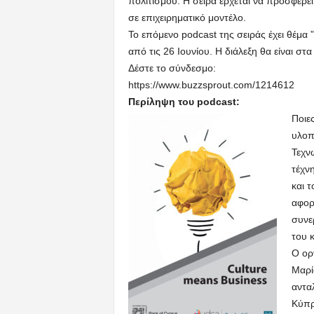
πολιτισμού. Η σειρά έρχεται να προσφέρει 
σε επιχειρηματικό μοντέλο.
Το επόμενο podcast της σειράς έχει θέμα ”
από τις 26 Ιουνίου. Η διάλεξη θα είναι στα
Δέστε το σύνδεσμο:
https://www.buzzsprout.com/1214612
Περίληψη του podcast:
Ποιες
υλοπ
Τεχν
τέχν
και τ
αφορ
συνερ
του κ
Ο ορ
Μαρί
αντα
Κύπρο