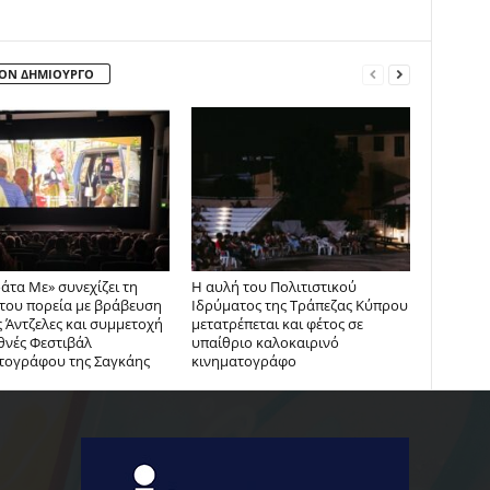
ΤΟΝ ΔΗΜΙΟΥΡΓΟ
άτα Με» συνεχίζει τη
Η αυλή του Πολιτιστικού
 του πορεία με βράβευση
Ιδρύματος της Τράπεζας Κύπρου
 Άντζελες και συμμετοχή
μετατρέπεται και φέτος σε
θνές Φεστιβάλ
υπαίθριο καλοκαιρινό
τογράφου της Σαγκάης
κινηματογράφο