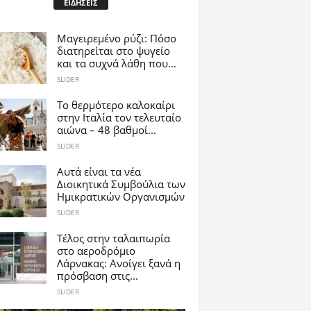
ΕΙΔΗΣΕΙΣ
Μαγειρεμένο ρύζι: Πόσο
διατηρείται στο ψυγείο
και τα συχνά λάθη που...
SLIDER
Το θερμότερο καλοκαίρι
στην Ιταλία τον τελευταίο
αιώνα – 48 βαθμοί...
SLIDER
Αυτά είναι τα νέα
Διοικητικά Συμβούλια των
Ημικρατικών Οργανισμών
SLIDER
Tέλος στην ταλαιπωρία
στο αεροδρόμιο
Λάρνακας: Ανοίγει ξανά η
πρόσβαση στις...
SLIDER