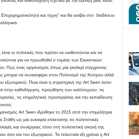
γνώσεις και καθοδήγηση σχετικά με την εξέλιξη μιας ιδέας
 Επιχειρηματικότητα και τέχνη” και θα ανέβει στο διαδίκτυο
 ελληνικά.
 είναι οι πολιτικές που πρέπει να υιοθετούνται και να
οιούνται για να προωθηθεί ο τομέας των Εικαστικών
ών; Πώς ένας οργανισμός όπως μία γκαλερί σύγχρονης
ης μπορεί να συνεισφέρει στον Πολιτισμό της Κύπρου αλλά
ου εξωτερικού; Ποια είναι η στρατηγική της Art Seen όσον
ά στην καθοδήγηση, προώθηση των καλλιτεχνών, τις
γασίες, τις επιμελητικές προσεγγίσεις και την εκπαίδευση
οινού;
γανισμός Art Seen ιδρύθηκε το 2015 από την επιμελήτρια
α Στάθη ως μία ευκαιρία επέκτασης σε πολιτιστικές
λλαγές και συνέργειες τόσο στη πολιτιστική σκηνή της
υ όσο και του εξωτερικού. Τα τελευταία έξι χρόνια η Art