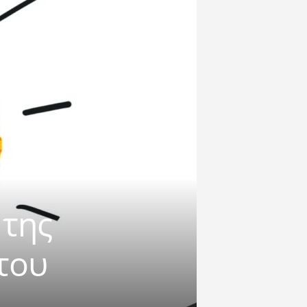
 της
του