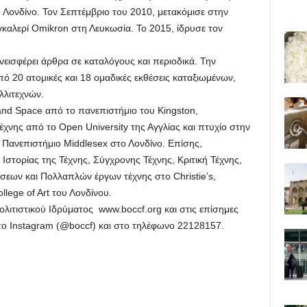
 Λονδίνο. Τον Σεπτέμβριο του 2010, μετακόμισε στην
γκαλερί Omikron στη Λευκωσία. Το 2015, ίδρυσε τον
υνεισφέρει άρθρα σε καταλόγους και περιοδικά. Την
από 20 ατομικές και 18 ομαδικές εκθέσεις καταξιωμένων,
λλιτεχνών.
 and Space από το πανεπιστήμιο του Kingston,
χνης από το Open University της Αγγλίας και πτυχίο στην
Πανεπιστήμιο Middlesex στο Λονδίνο. Επίσης,
τορίας της Τέχνης, Σύγχρονης Τέχνης, Κριτική Τέχνης,
εων και Πολλαπλών έργων τέχνης στο Christie’s,
llege of Art του Λονδίνου.
λιτιστικού Ιδρύματος www.boccf.org και στις επίσημες
το Instagram (@boccf) και στο τηλέφωνο 22128157.