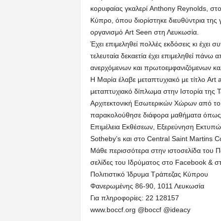
κορυφαίας γκαλερί Anthony Reynolds, στο
Κύπρο, όπου διορίστηκε διευθύντρια της 
οργανισμό Art Seen στη Λευκωσία.
Έχει επιμεληθεί πολλές εκδόσεις κι έχει σ
τελευταία δεκαετία έχει επιμεληθεί πάνω 
ανερχόμενων και πρωτοεμφανιζόμενων κα
Η Μαρία έλαβε μεταπτυχιακό με τίτλο Art
μεταπτυχιακό δίπλωμα στην Ιστορία της Τέ
Αρχιτεκτονική Εσωτερικών Χώρων από το 
παρακολούθησε διάφορα μαθήματα όπως Ισ
Επιμέλεια Εκθέσεων, Εξερεύνηση Εκτυπώσ
Sotheby’s και στο Central Saint Martins Co
Μάθε περισσότερα στην ιστοσελίδα του Πο
σελίδες του Ιδρύματος στο Facebook & σ
Πολιτιστικό Ίδρυμα Τράπεζας Κύπρου
Φανερωμένης 86-90, 1011 Λευκωσία
Για πληροφορίες: 22 128157
www.boccf.org @boccf @ideacy