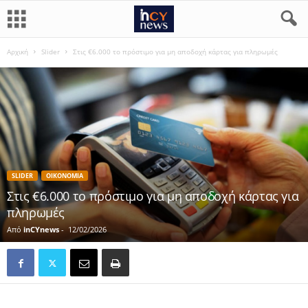
Αρχική
Slider
Στις €6.000 το πρόστιμο για μη αποδοχή κάρτας για πληρωμές
SLIDER
ΟΙΚΟΝΟΜΙΑ
Στις €6.000 το πρόστιμο για μη αποδοχή κάρτας για
πληρωμές
Από
inCYnews
-
12/02/2026