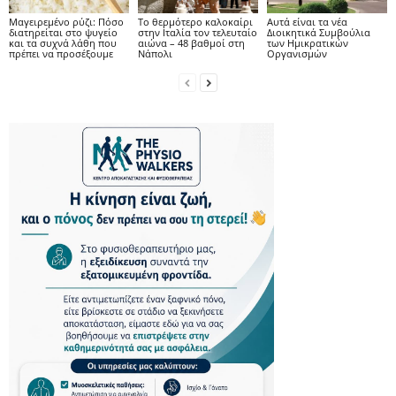
Μαγειρεμένο ρύζι: Πόσο
Το θερμότερο καλοκαίρι
Αυτά είναι τα νέα
διατηρείται στο ψυγείο
στην Ιταλία τον τελευταίο
Διοικητικά Συμβούλια
και τα συχνά λάθη που
αιώνα – 48 βαθμοί στη
των Ημικρατικών
πρέπει να προσέξουμε
Νάπολι
Οργανισμών