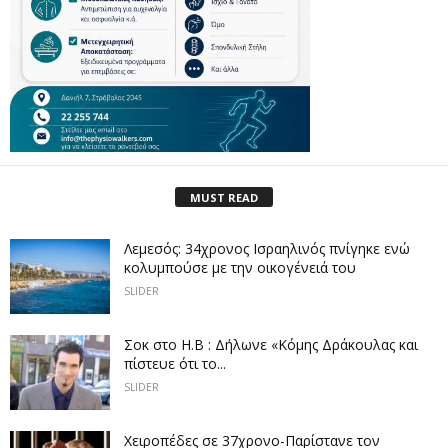
MUST READ
Λεμεσός: 34χρονος Ισραηλινός πνίγηκε ενώ
κολυμπούσε με την οικογένειά του
SLIDER
Σοκ στο Η.Β : Δήλωνε «Κόμης Δράκουλας και
πίστευε ότι το...
SLIDER
Χειροπέδες σε 37χρονο-Παρίστανε τον