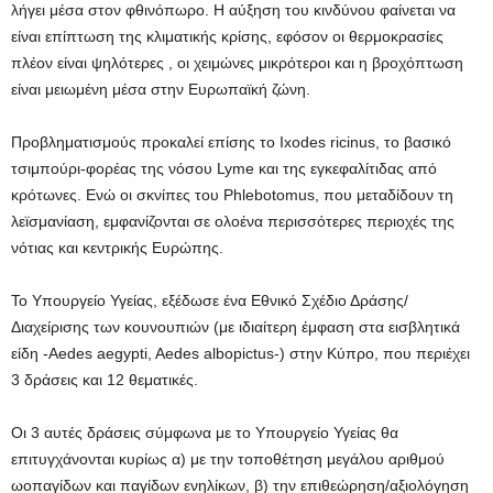
λήγει μέσα στον φθινόπωρο. Η αύξηση του κινδύνου φαίνεται να
είναι επίπτωση της κλιματικής κρίσης, εφόσον οι θερμοκρασίες
πλέον είναι ψηλότερες , οι χειμώνες μικρότεροι και η βροχόπτωση
είναι μειωμένη μέσα στην Ευρωπαϊκή ζώνη.
Προβληματισμούς προκαλεί επίσης το Ixodes ricinus, το βασικό
τσιμπούρι-φορέας της νόσου Lyme και της εγκεφαλίτιδας από
κρότωνες. Ενώ οι σκνίπες του Phlebotomus, που μεταδίδουν τη
λεϊσμανίαση, εμφανίζονται σε ολοένα περισσότερες περιοχές της
νότιας και κεντρικής Ευρώπης.
Το Υπουργείο Υγείας, εξέδωσε ένα Εθνικό Σχέδιο Δράσης/
Διαχείρισης των κουνουπιών (με ιδιαίτερη έμφαση στα εισβλητικά
είδη -Aedes aegypti, Aedes albopictus-) στην Κύπρο, που περιέχει
3 δράσεις και 12 θεματικές.
Οι 3 αυτές δράσεις σύμφωνα με το Υπουργείο Υγείας θα
επιτυγχάνονται κυρίως α) με την τοποθέτηση μεγάλου αριθμού
ωοπαγίδων και παγίδων ενηλίκων, β) την επιθεώρηση/αξιολόγηση