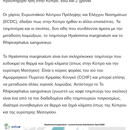
προϋπήρχαν ήδη στην Κύπρο, εδώ και 2 χρόνια.
Οι χάρτες Ευρωπαϊκού Κέντρου Πρόληψης και Ελέγχου Νοσημάτων
(ECDC), έδειξαν πως στην Κύπρο ήρθαν κι άλλοι επισκέπτες. Τα
τσιμπούρια και οι σκνίπες, δυο είδη που συνδέονται άμεσα με την
μετάδοση λοιμώξεων, το τσιμπούρι Hyalomma marginatum και το
Rhipicephalus sanguineus.
Το Hyalomma marginatum είναι ένα σκληρόκοκκο τσιμπούρι που
ευδοκιμεί σε θερμά και ξηρά κλίματα (όπως στην Κύπρο και την
ευρύτερη Μεσόγειο). Είναι ο κύριος φορέας του ιού του
Αιμορραγικού Πυρετού Κριμαίας-Κονγκό (CCHF) και μπορεί επίσης
να μεταδώσει άλλες ιογενείς λοιμώξεις. Αντίστοιχα το Το
Rhipicephalus sanguineus (γνωστό ως καφέ τσιμπούρι του σκύλου)
είναι ένα από τα πιο διαδεδομένα είδη τσιμπουριών παγκοσμίως,
ιδιαίτερα συνηθισμένο σε θερμά και ξηρά κλίματα όπως της Κύπρου
και της ευρύτερης Μεσογείου.