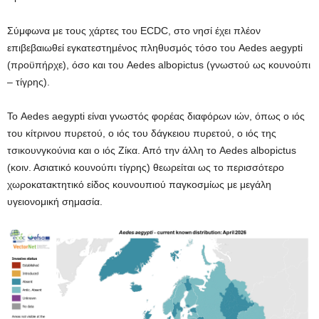
Σύμφωνα με τους χάρτες του ECDC, στο νησί έχει πλέον
επιβεβαιωθεί εγκατεστημένος πληθυσμός τόσο του Aedes aegypti
(προϋπήρχε), όσο και του Aedes albopictus (γνωστού ως κουνούπι
– τίγρης).
Το Aedes aegypti είναι γνωστός φορέας διαφόρων ιών, όπως ο ιός
του κίτρινου πυρετού, ο ιός του δάγκειου πυρετού, ο ιός της
τσικουνγκούνια και ο ιός Ζίκα. Από την άλλη το Aedes albopictus
(κοιν. Ασιατικό κουνούπι τίγρης) θεωρείται ως το περισσότερο
χωροκατακτητικό είδος κουνουπιού παγκοσμίως με μεγάλη
υγειονομική σημασία.