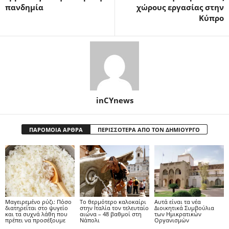
πανδημία
χώρους εργασίας στην
Κύπρο
inCYnews
ΠΑΡΟΜΟΙΑ ΑΡΘΡΑ
ΠΕΡΙΣΣΟΤΕΡΑ ΑΠΟ ΤΟΝ ΔΗΜΙΟΥΡΓΟ
Μαγειρεμένο ρύζι: Πόσο
Το θερμότερο καλοκαίρι
Αυτά είναι τα νέα
διατηρείται στο ψυγείο
στην Ιταλία τον τελευταίο
Διοικητικά Συμβούλια
και τα συχνά λάθη που
αιώνα – 48 βαθμοί στη
των Ημικρατικών
πρέπει να προσέξουμε
Νάπολι
Οργανισμών