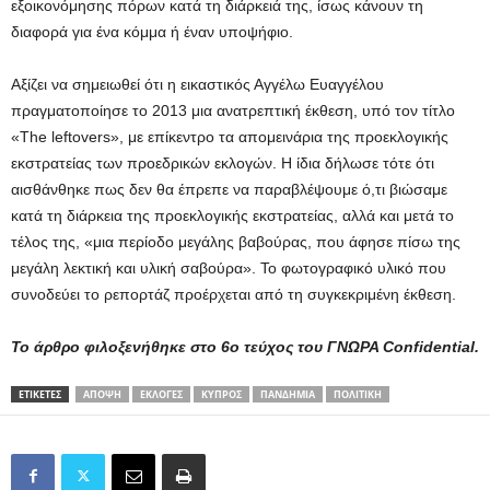
εξοικονόμησης πόρων κατά τη διάρκειά της, ίσως κάνουν τη
διαφορά για ένα κόμμα ή έναν υποψήφιο.
Αξίζει να σημειωθεί ότι η εικαστικός Αγγέλω Ευαγγέλου
πραγματοποίησε το 2013 μια ανατρεπτική έκθεση, υπό τον τίτλο
«The leftovers», με επίκεντρο τα απομεινάρια της προεκλογικής
εκστρατείας των προεδρικών εκλογών. Η ίδια δήλωσε τότε ότι
αισθάνθηκε πως δεν θα έπρεπε να παραβλέψουμε ό,τι βιώσαμε
κατά τη διάρκεια της προεκλογικής εκστρατείας, αλλά και μετά το
τέλος της, «μια περίοδο μεγάλης βαβούρας, που άφησε πίσω της
μεγάλη λεκτική και υλική σαβούρα». Το φωτογραφικό υλικό που
συνοδεύει το ρεπορτάζ προέρχεται από τη συγκεκριμένη έκθεση.
Το άρθρο φιλοξενήθηκε στο 6ο τεύχος του ΓΝΩΡΑ Confidential
.
ΕΤΙΚΕΤΕΣ
ΆΠΟΨΗ
ΕΚΛΟΓΈΣ
ΚΎΠΡΟΣ
ΠΑΝΔΗΜΊΑ
ΠΟΛΙΤΙΚΉ