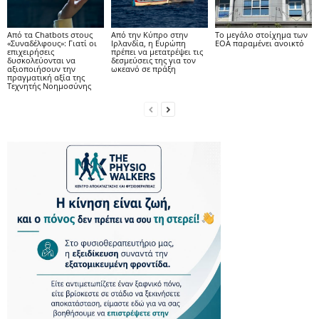
Από τα Chatbots στους
Από την Κύπρο στην
Το μεγάλο στοίχημα των
«Συναδέλφους»: Γιατί οι
Ιρλανδία, η Ευρώπη
ΕΟΑ παραμένει ανοικτό
επιχειρήσεις
πρέπει να μετατρέψει τις
δυσκολεύονται να
δεσμεύσεις της για τον
αξιοποιήσουν την
ωκεανό σε πράξη
πραγματική αξία της
Τεχνητής Νοημοσύνης