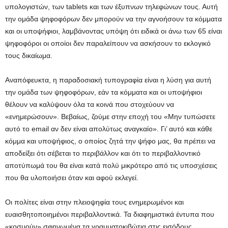
υπολογιστών, των tablets και των έξυπνων τηλεφώνων τους. Αυτή
την ομάδα ψηφοφόρων δεν μπορούν να την αγνοήσουν τα κόμματα
και οι υποψήφιοι, λαμβάνοντας υπόψη ότι ειδικά οι άνω των 65 είναι
ψηφοφόροι οι οποίοι δεν παραλείπουν να ασκήσουν το εκλογικό
τους δικαίωμα.
Αναπόφευκτα, η παραδοσιακή τυπογραφία είναι η λύση για αυτή
την ομάδα των ψηφοφόρων, εάν τα κόμματα και οι υποψήφιοι
θέλουν να καλύψουν όλα τα κοινά που στοχεύουν να
«ενημερώσουν». Βεβαίως, ζούμε στην εποχή του «Μην τυπώσετε
αυτό το email αν δεν είναι απολύτως αναγκαίο». Γι’ αυτό και κάθε
κόμμα και υποψήφιος, ο οποίος ζητά την ψήφο μας, θα πρέπει να
αποδείξει ότι σέβεται το περιβάλλον και ότι το περιβαλλοντικό
αποτύπωμά του θα είναι κατά πολύ μικρότερο από τις υποσχέσεις
που θα υλοποιήσει όταν και αφού εκλεγεί.
Οι πολίτες είναι στην πλειοψηφία τους ενημερωμένοι και
ευαισθητοποιημένοι περιβαλλοντικά. Τα διαφημιστικά έντυπα που
«κοσμούν» σφηνωμένα τα γραμματοκιβώτια στις εισόδους