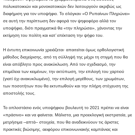
πολυκατοικιών και μονοκατοικιών δεν λειτουργούν ακριβώς ως
διαφήμιση για τον υποψήφιο. Το σλόγκαν «Ο Ρυπαίνων Πληρώνει»
σε αυτή την περίπτωση δεν αφορά τον ψηφοφόρο αλλά τον
υποψήφιο, διότι πραγματικά θα «την πληρώσει», χάνοντας την
εκτίμηση του πολίτη και κατ’ επέκταση την ψήφο του.
Η έντυπη επικοινωνία χρειάζεται∙ απαιτείται όμως ορθολογιστική
μέθοδος διαχείρισης, από τη σύλληψή της μέχρι τη στιγμή που θα
είναι απόβλητο προς ανακύκλωση. Από τον σχεδιασμό, την
επιμέλεια των κειμένων, την εκτύπωση, την επιλογή του χαρτιού
(γιατί όχι ανακυκλωμένο), την επιλογή μεγέθους, των χρωμάτων,
των ποσοτήτων που θα εκτυπωθούν και την πλήρη στόχευση της
αποστολής τους.
Το οπλοστάσιο ενός υποψήφιου βουλευτή το 2021 πρέπει να είναι
«πράσινο» και να φαίνεται. Μάλιστα, μια προεκλογική εκστρατεία, με
μετρήσιμα –απτά– στοιχεία, που θα αναδεικνύουν τις άριστες
πρακτικές βιώσιμης, αειφόρου επικοινωνιακής καμπάνιας και