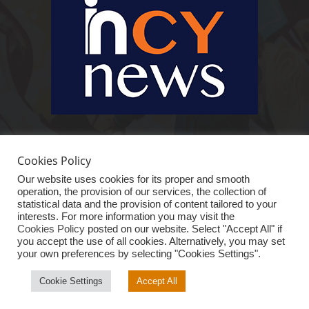
Ειδήσεις, κοινωνικά, οικονομικά, επιχειρηματικά και άλλα θέματα. Για να
είστε πραγματικά in cynews στην επικαιρότητα.
Cookies Policy
Our website uses cookies for its proper and smooth
operation, the provision of our services, the collection of
statistical data and the provision of content tailored to your
interests. For more information you may visit the
Cookies Policy
posted on our website. Select "Accept All" if
you accept the use of all cookies. Alternatively, you may set
your own preferences by selecting "Cookies Settings".
ΑΡΧΙΚΗ
ΕΙΔΗΣΕΙΣ
ΚΥΠΡΟΣ
ΚΟΣΜΟΣ
ΟΙΚΟΝΟΜΙΑ
VIRAL
ΑΠΟΨΗ
ΕΠΙΧΕΙΡΗΜΑΤΙΚΟ “iN”
ΤΕΧΝΟΛΟΓΙΑ
Cookie Settings
Accept All
© InCyNews.com 2025