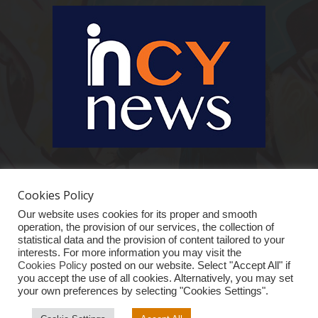
Ειδήσεις, κοινωνικά, οικονομικά, επιχειρηματικά και άλλα θέματα. Για να
είστε πραγματικά in cynews στην επικαιρότητα.
Cookies Policy
Our website uses cookies for its proper and smooth
operation, the provision of our services, the collection of
statistical data and the provision of content tailored to your
interests. For more information you may visit the
Cookies Policy
posted on our website. Select "Accept All" if
you accept the use of all cookies. Alternatively, you may set
your own preferences by selecting "Cookies Settings".
ΑΡΧΙΚΗ
ΕΙΔΗΣΕΙΣ
ΚΥΠΡΟΣ
ΚΟΣΜΟΣ
ΟΙΚΟΝΟΜΙΑ
VIRAL
ΑΠΟΨΗ
ΕΠΙΧΕΙΡΗΜΑΤΙΚΟ “iN”
ΤΕΧΝΟΛΟΓΙΑ