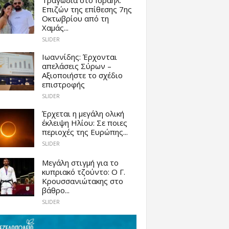
Επιζών της επίθεσης 7ης
Οκτωβρίου από τη
Χαμάς...
SLIDER
Ιωαννίδης: Έρχονται
απελάσεις Σύρων –
Αξιοποιήστε το σχέδιο
επιστροφής
SLIDER
Έρχεται η μεγάλη ολική
έκλειψη Ηλίου: Σε ποιες
περιοχές της Ευρώπης...
SLIDER
Μεγάλη στιγμή για το
κυπριακό τζούντο: Ο Γ.
Κρουσσανιώτακης στο
βάθρο...
SLIDER