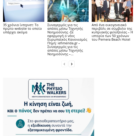
35 χρόνια ίντερνετ: Το
Συναγερμός για τις
Από ένα οικογενειακό
πρώτο website το οποίο
απάτες μέσω Τεχνητής
περιβόλι σε σύμβολο της
υπάρχει ακόμα
Νοημοσύνης -Σε
κυπριακής φιλοξενίας – Η
εφαρμογή ο νέος
ιστορία των 50 χρόνων
Ευρωπαϊκός Κανονισμός
του Pernera Beach Hotel
Πηγή: iefimerida.gr –
Συναγερμός για τις
απάτες μέσω Τεχνητής
Νοημοσύνης –...