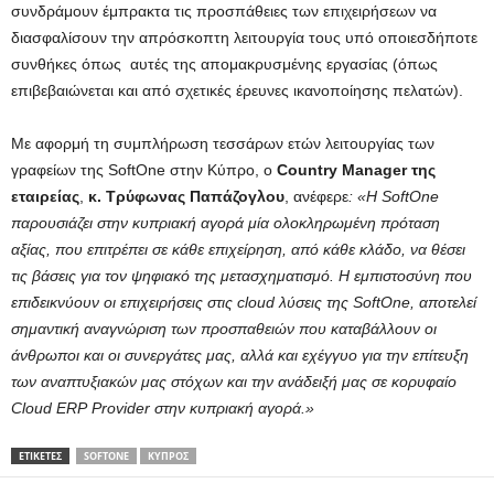
συνδράμουν έμπρακτα τις προσπάθειες των επιχειρήσεων να
διασφαλίσουν την απρόσκοπτη λειτουργία τους υπό οποιεσδήποτε
συνθήκες όπως αυτές της απομακρυσμένης εργασίας (όπως
επιβεβαιώνεται και από σχετικές έρευνες ικανοποίησης πελατών).
Με αφορμή τη συμπλήρωση τεσσάρων ετών λειτουργίας των
γραφείων της SoftOne στην Κύπρο, ο
Country
Manager
της
εταιρείας
,
κ. Τρύφωνας Παπάζογλου
, ανέφερε
: «Η
SoftOne
παρουσιάζει στην κυπριακή αγορά μία ολοκληρωμένη πρόταση
αξίας, που επιτρέπει σε κάθε επιχείρηση, από κάθε κλάδο, να θέσει
τις βάσεις για τον ψηφιακό της μετασχηματισμό. Η εμπιστοσύνη που
επιδεικνύουν οι επιχειρήσεις στις
cloud
λύσεις της
SoftOne
, αποτελεί
σημαντική αναγνώριση των προσπαθειών που καταβάλλουν οι
άνθρωποι και οι συνεργάτες μας, αλλά και εχέγγυο για την επίτευξη
των αναπτυξιακών μας στόχων και την ανάδειξή μας σε κορυφαίο
Cloud
ERP
Provider
στην κυπριακή αγορά.»
ΕΤΙΚΕΤΕΣ
SOFTONE
ΚΎΠΡΟΣ