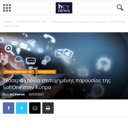
Αρχική
ΕΠΙΧΕΙΡΗΜΑΤΙΚΟ "iN"
Τέσσερα χρόνια επιτυχημένης παρουσίας της SoftOne
στην Κύπρο
ΕΠΙΧΕΙΡΗΜΑΤΙΚΟ "IN"
ΤΕΧΝΟΛΟΓΙΑ
Τέσσερα χρόνια επιτυχημένης παρουσίας της
SoftOne στην Κύπρο
Από
inCYnews
-
30/03/2021