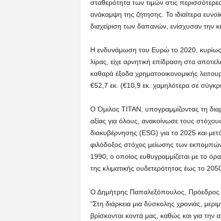
σταθερότητα των τιμών στις περισσότερε
ανάκαμψη της ζήτησης. Το ιδιαίτερα ευνοϊ
διαχείριση των δαπανών, ενίσχυσαν την κ
Η ενδυνάμωση του Ευρώ το 2020, κυρίως έ
λίρας, είχε αρνητική επίδραση στα αποτελ
καθαρά έξοδα χρηματοοικονομικής λειτου
€52,7 εκ. (€10,9 εκ. χαμηλότερα σε σύγκρ
Ο Όμιλος TITAN, υπογραμμίζοντας τη δια
αξίας για όλους, ανακοίνωσε τους στόχους
διακυβέρνησης (ESG) για το 2025 και μετ
φιλόδοξος στόχος μείωσης των εκπομπώ
1990, ο οποίος ευθυγραμμίζεται με το όρ
της κλιματικής ουδετερότητας έως το 2050
Ο Δημήτρης Παπαλεξόπουλος, Πρόεδρος τη
“Στη διάρκεια μια δύσκολης χρονιάς, μερ
βρίσκονται κοντά μας, καθώς και για τη