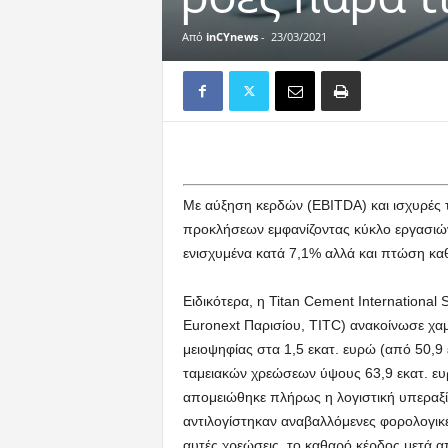
Από
inCYnews
-
23/03/2021
Με αύξηση κερδών (EBITDA) και ισχυρές τα
προκλήσεων εμφανίζοντας κύκλο εργασιώ
ενισχυμένα κατά 7,1% αλλά και πτώση κ
Ειδικότερα, η Titan Cement International
Euronext Παρισίου, TITC) ανακοίνωσε χα
μειοψηφίας στα 1,5 εκατ. ευρώ (από 50,9
ταμειακών χρεώσεων ύψους 63,9 εκατ. ευρ
απομειώθηκε πλήρως η λογιστική υπεραξία
αντιλογίστηκαν αναβαλλόμενες φορολογικέ
αυτές χρεώσεις, το καθαρό κέρδος μετά α