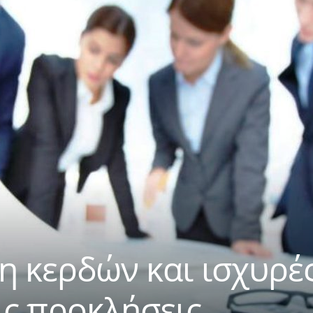
ση κερδών και ισχυρέ
ις προκλήσεις