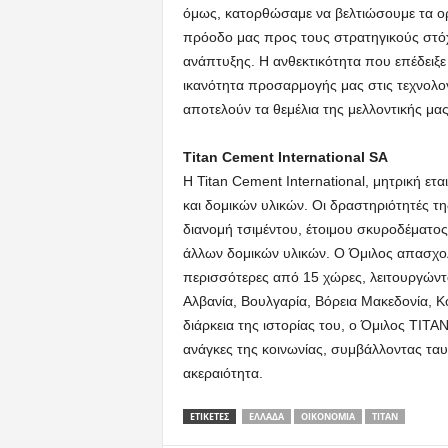
όμως, κατορθώσαμε να βελτιώσουμε τα ορ
πρόοδο μας προς τους στρατηγικούς στόχ
ανάπτυξης. Η ανθεκτικότητα που επέδειξε
ικανότητα προσαρμογής μας στις τεχνολογι
αποτελούν τα θεμέλια της μελλοντικής μα
Titan
Cement
International
SA
Η Titan Cement International, μητρική ετ
και δομικών υλικών. Οι δραστηριότητές τ
διανομή τσιμέντου, έτοιμου σκυροδέματος
άλλων δομικών υλικών. Ο Όμιλος απασχολε
περισσότερες από 15 χώρες, λειτουργώντ
Αλβανία, Βουλγαρία, Βόρεια Μακεδονία, Κό
διάρκεια της ιστορίας του, ο Όμιλος TITA
ανάγκες της κοινωνίας, συμβάλλοντας τα
ακεραιότητα.
ΕΤΙΚΕΤΕΣ
ΕΛΛΆΔΑ
ΟΙΚΟΝΟΜΊΑ
ΤΙΤΑΝ