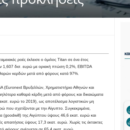
μειακές ροές έκλεισε ο όμιλος Τitan σε ένα έτος
ν 1,607 δισ. ευρώ με οριακή πτώση 0,2%, EBITDA
αθαρών κερδών μετά από φόρους κατά 97%.
 SA (Euronext Βρυξελλών, Χρηματιστήριο Αθηνών και
μηλότερα καθαρά κέρδη μετά από φόρους και δικαιώματα
 εκατ. ευρώ το 2019), ως αποτέλεσμα λογιστικών μη
ώ που σχετίζονται με την Αίγυπτο. Συγκεκριμένα,
 (goodwill) της Αιγύπτου ύψους 46,6 εκατ. ευρώ και
ς απαιτήσεις ύψους 17,3 εκατ. ευρώ. Χωρίς τις έκτακτες
πό φόρους ανέρχεται σε 65,4 εκατ. ευρώ.