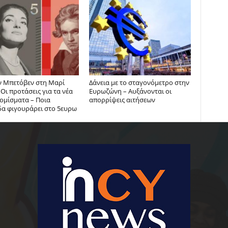
ν Μπετόβεν στη Μαρί
Δάνεια με το σταγονόμετρο στην
 Οι προτάσεις για τα νέα
Ευρωζώνη – Αυξάνονται οι
ομίσματα – Ποια
απορρίψεις αιτήσεων
δα φιγουράρει στο 5ευρω