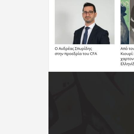
Ο Ανδρέας Σπυρίδης
Από το
στην προεδρία του CFA
Κιουρί:
χαρτον
Ελληνί