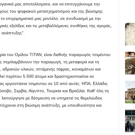
γανικά μας αποτελέσματα, και να επιτυγχάνουμε την
ους του ψηφιακού μετασχηματισμού και της βιώσιμης
 το επιχειρηματικό μας μοντέλο, σε συνδυασμό με την
κές εξελίξεις και τις μεταβαλλόμενες συνθήκες της αγοράς,
ς ανάπτυξης”.
αιρία του Ομίλου ΤΙΤΑΝ, είναι διεθνής παραγωγός τσιμέντου
ης περιλαμβάνουν την παραγωγή, τη μεταφορά και τη
, αδρανών υλικών, ιπτάμενης τέφρας, κονιαμάτων και
ί περίπου 5.500 άτομα και δραστηριοποιείται σε
ας εργοστάσια τσιμέντου σε 10 από αυτές: ΗΠΑ, Ελλάδα,
σοβο, Σερβία, Αίγυπτο, Τουρκία και Βραζιλία. Καθ’ όλη τη
N λειτούργησε με δέσμευση να υπηρετεί τις θεμελιώδεις
υτόχρονα στη βιώσιμη ανάπτυξη, με υπευθυνότητα και