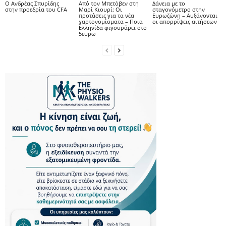
Ο Ανδρέας Σπυρίδης
Από τον Μπετόβεν στη
Δάνεια με το
στην προεδρία του CFA
Μαρί Κιουρί: Οι
σταγονόμετρο στην
προτάσεις για τα νέα
Ευρωζώνη – Αυξάνονται
χαρτονομίσματα – Ποια
οι απορρίψεις αιτήσεων
Ελληνίδα φιγουράρει στο
5ευρω