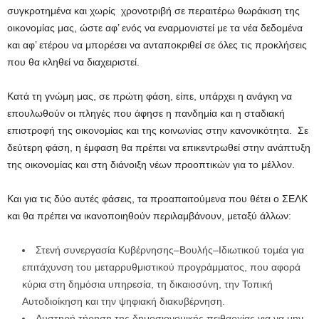
συγκροτημένα και χωρίς χρονοτριβή σε περαιτέρω θωράκιση της
οικονομίας μας, ώστε αφ’ ενός να εναρμονιστεί με τα νέα δεδομένα
και αφ’ ετέρου να μπορέσει να ανταποκριθεί σε όλες τις προκλήσεις
που θα κληθεί να διαχειριστεί.
Κατά τη γνώμη μας, σε πρώτη φάση, είπε, υπάρχει η ανάγκη να
επουλωθούν οι πληγές που άφησε η πανδημία και η σταδιακή
επιστροφή της οικονομίας και της κοινωνίας στην κανονικότητα. Σε
δεύτερη φάση, η έμφαση θα πρέπει να επικεντρωθεί στην ανάπτυξη
της οικονομίας και στη διάνοιξη νέων προοπτικών για το μέλλον.
Και για τις δύο αυτές φάσεις, τα προαπαιτούμενα που θέτει ο ΣΕΛΚ
και θα πρέπει να ικανοποιηθούν περιλαμβάνουν, μεταξύ άλλων:
Στενή συνεργασία Κυβέρνησης–Βουλής–Ιδιωτικού τομέα για
επιτάχυνση του μεταρρυθμιστικού προγράμματος, που αφορά
κύρια στη δημόσια υπηρεσία, τη δικαιοσύνη, την Τοπική
Αυτοδιοίκηση και την ψηφιακή διακυβέρνηση.
Αυστηρή τήρηση της δημοσιονομικής πειθαρχίας για να μην