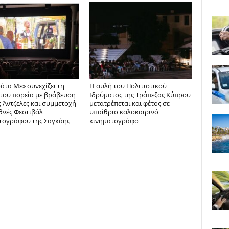
άτα Με» συνεχίζει τη
Η αυλή του Πολιτιστικού
 του πορεία με βράβευση
Ιδρύματος της Τράπεζας Κύπρου
 Άντζελες και συμμετοχή
μετατρέπεται και φέτος σε
θνές Φεστιβάλ
υπαίθριο καλοκαιρινό
τογράφου της Σαγκάης
κινηματογράφο