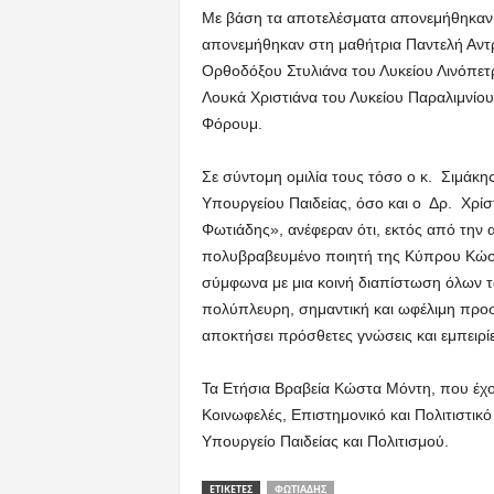
Με βάση τα αποτελέσματα απονεμήθηκαν 
απονεμήθηκαν στη μαθήτρια Παντελή Αντρ
Ορθοδόξου Στυλιάνα του Λυκείου Λινόπετ
Λουκά Χριστιάνα του Λυκείου Παραλιμνίου
Φόρουμ.
Σε σύντομη ομιλία τους τόσο ο κ. Σιμά
Υπουργείου Παιδείας, όσο και ο Δρ. Χρίσ
Φωτιάδης», ανέφεραν ότι, εκτός από την 
πολυβραβευμένο ποιητή της Κύπρου Κώστ
σύμφωνα με μια κοινή διαπίστωση όλων 
πολύπλευρη, σημαντική και ωφέλιμη προσφ
αποκτήσει πρόσθετες γνώσεις και εμπειρίε
Τα Ετήσια Βραβεία Κώστα Μόντη, που έχο
Κοινωφελές, Επιστημονικό και Πολιτιστι
Υπουργείο Παιδείας και Πολιτισμού.
ΕΤΙΚΕΤΕΣ
ΦΩΤΙΆΔΗΣ