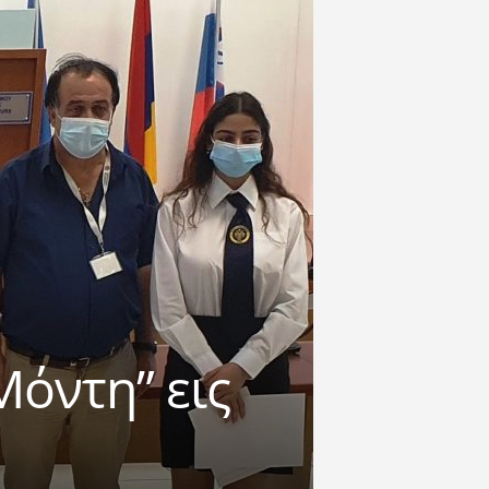
όντη” εις