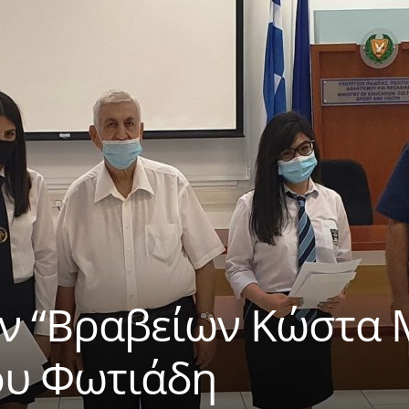
 “Βραβείων Κώστα Μ
υ Φωτιάδη