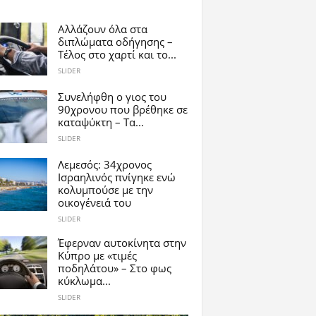
Αλλάζουν όλα στα
διπλώματα οδήγησης –
Τέλος στο χαρτί και το...
SLIDER
Συνελήφθη ο γιος του
90χρονου που βρέθηκε σε
καταψύκτη – Τα...
SLIDER
Λεμεσός: 34χρονος
Ισραηλινός πνίγηκε ενώ
κολυμπούσε με την
οικογένειά του
SLIDER
Έφερναν αυτοκίνητα στην
Κύπρο με «τιμές
ποδηλάτου» – Στο φως
κύκλωμα...
SLIDER