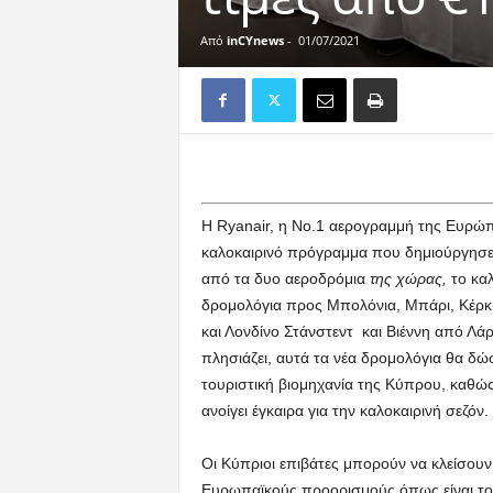
Από
inCYnews
-
01/07/2021
Η Ryanair, η No.1 αερογραμμή της Ευρώπ
καλοκαιρινό πρόγραμμα που δημιούργησε
από τα δυο αεροδρόμια
της χώρας,
το κα
δρομολόγια προς Μπολόνια, Μπάρι, Κέρκυ
και Λονδίνο Στάνστεντ και Βιέννη από Λ
πλησιάζει, αυτά τα νέα δρομολόγια θα δώ
τουριστική βιομηχανία της Κύπρου, καθώ
ανοίγει έγκαιρα για την καλοκαιρινή σεζόν.
Οι Κύπριοι επιβάτες μπορούν να κλείσουν
Ευρωπαϊκούς προορισμούς όπως είναι το 