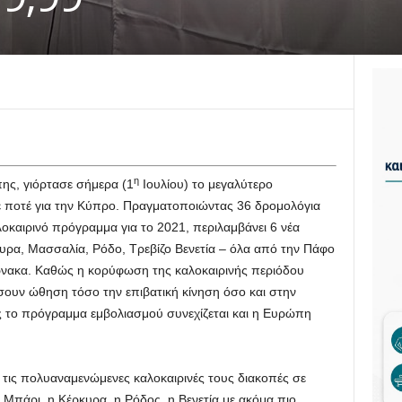
η
ης, γιόρτασε σήμερα (1
Ιουλίου) το μεγαλύτερο
 ποτέ για την Κύπρο. Πραγματοποιώντας 36 δρομολόγια
λοκαιρινό πρόγραμμα για το 2021, περιλαμβάνει 6 νέα
ρα, Μασσαλία, Ρόδο, Τρεβίζο Βενετία – όλα από την Πάφο
άρνακα. Καθώς η κορύφωση της καλοκαιρινής περιόδου
σουν ώθηση τόσο την επιβατική κίνηση όσο και στην
ς το πρόγραμμα εμβολιασμού συνεχίζεται και η Ευρώπη
 τις πολυαναμενώμενες καλοκαιρινές τους διακοπές σε
Μπάρι, η Κέρκυρα, η Ρόδος, η Βενετία με ακόμα πιο