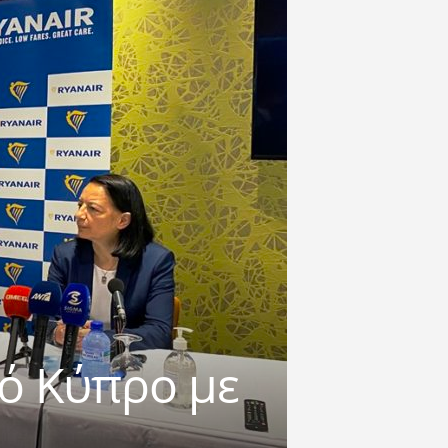
πό Κύπρο με