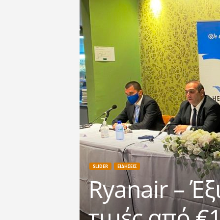
SLIDER
ΕΙΔΗΣΕΙΣ
Ryanair – Έ
τιμές από €