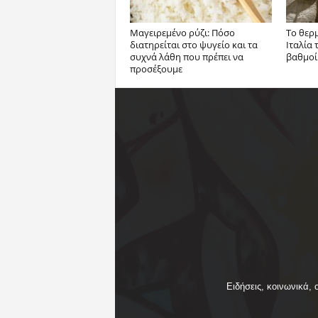
Μαγειρεμένο ρύζι: Πόσο
Το θερ
διατηρείται στο ψυγείο και τα
Ιταλία 
συχνά λάθη που πρέπει να
βαθμοί
προσέξουμε
Ειδήσεις, κοινωνικά, 