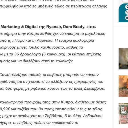
επωφεληθούν από το μηδενικό τέλος σε περίπτωση αλλαγής
ς
Marketing
&
Digital
της
Ryanair
,
Dara
Brady
, είπε:
τε σήμερα στην Κύπρο καθώς ξεκινά επίσημα το μεγαλύτερο
από την Πάφο και τη Λάρνακα. Η εναέρια κυκλοφορία
καιρινούς μήνες Ιούλιο και Αύγουστο, καθώς τα
ε τα 36 δρομολόγια (6 καινούρια), οι κύπριοι επιβάτες
ούς για να διαλέξουν αυτό το καλοκαίρι.
 Covid αλλάζουν τακτικά, οι επιβάτες μπορούν να κάνουν
ρίζοντας ότι αν χρειαστεί να αλλάξουν τις ημερομηνίες του
και δύο φορές με μηδενικό κόστος έως το τέλος Δεκεμβρίου.
ο καλοκαιρινού προγράμματος στην Κύπρο, διαθέτουμε θέσεις
,99€ για ταξίδια που θα πραγματοποιηθούν έως το τέλος
ες μέχρι τα μεσάνυχτα του Σαββάτου, 3 Ιουλίου. Δεδομένου
ρήγορα, οι επιβάτες πρέπει να επισκεφτούν το