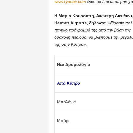
www
.ryanair
.com
έγκαιρα
έτσι ώστε μην χά
Η Μαρία Κουρούπη, Ανώτερη Διευθύντρ
Hermes Airports, δήλωσε:
«Είμαστε πολ
πτητικό πρόγραμμά της από την βάση της σ
δύσκολη περίοδο, να βλέπουμε την μεγαλύ
της στην Κύπρο».
Νέα Δρομολόγια
Από Κύπρο
Μπολόνια
Μπάρι