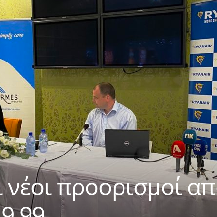
ξι νέοι προορισμοί α
19,99