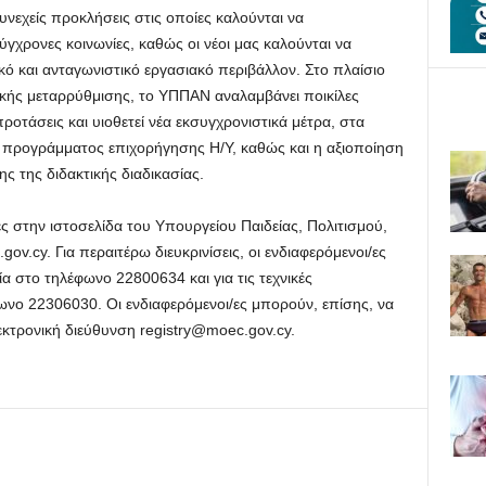
συνεχείς προκλήσεις στις οποίες καλούνται να
γχρονες κοινωνίες, καθώς οι νέοι μας καλούνται να
ικό και ανταγωνιστικό εργασιακό περιβάλλον. Στο πλαίσιο
ικής μεταρρύθμισης, το ΥΠΠΑΝ αναλαμβάνει ποικίλες
ροτάσεις και υιοθετεί νέα εκσυγχρονιστικά μέτρα, στα
υ προγράμματος επιχορήγησης Η/Υ, καθώς και η αξιοποίηση
ς της διδακτικής διαδικασίας.
ς στην ιστοσελίδα του Υπουργείου Παιδείας, Πολιτισμού,
ov.cy. Για περαιτέρω διευκρινίσεις, οι ενδιαφερόμενοι/ες
α στο τηλέφωνο 22800634 και για τις τεχνικές
νο 22306030. Οι ενδιαφερόμενοι/ες μπορούν, επίσης, να
εκτρονική διεύθυνση
registry@moec.gov.cy
.