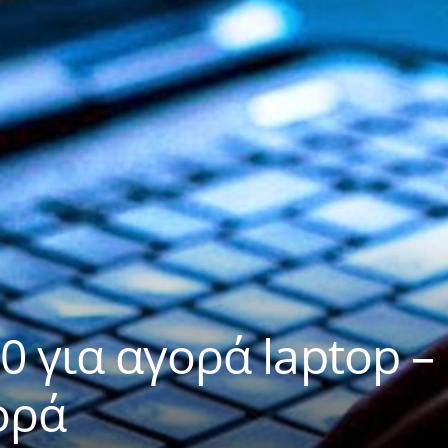
0 για αγορά laptop –
ορά