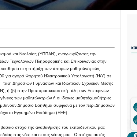
τισμού και Νεολαίας (ΥΠΠΑΝ), αναγνωρίζοντας την
Νέων Τεχνολογιών Πληροφορικής και Επικοινωνίας στην
 ευαισθησία στη στήριξη των άπορων μαθητών/τριών,
400 για αγορά Φορητού Ηλεκτρονικού Υπολογιστή (Η/Υ) σε
Β΄ τάξη Δημόσιων Γυμνασίων και Ιδιωτικών Σχολείων Μέσης
Ν), ή (β) στην Προπαρασκευαστική τάξη των Εσπερινών
γένειες των μαθητών/τριών ή οι ίδιοι/ες μαθητές/μαθήτριες
 λαμβάνουν Δημόσιο Βοήθημα σύμφωνα με τον περί Δημόσιων
άχιστο Εγγυημένο Εισόδημα (ΕΕΕ).
ασικό στόχο της αναβάθμισης του εκπαιδευτικού µας
ιδείας στις νέες και στους νέους µας. Ο στόχος αυτός