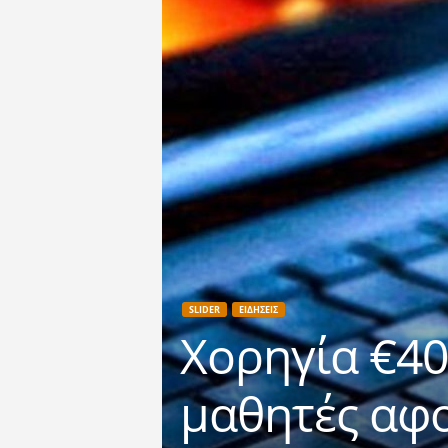
SLIDER
ΕΙΔΗΣΕΙΣ
Χορηγία €40
μαθητές αφ