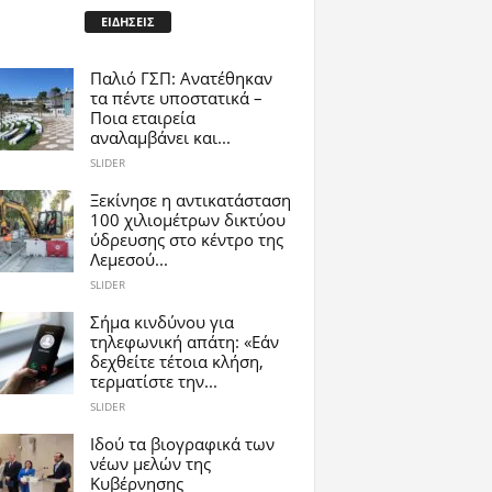
ΕΙΔΗΣΕΙΣ
Παλιό ΓΣΠ: Ανατέθηκαν
τα πέντε υποστατικά –
Ποια εταιρεία
αναλαμβάνει και...
SLIDER
Ξεκίνησε η αντικατάσταση
100 χιλιομέτρων δικτύου
ύδρευσης στο κέντρο της
Λεμεσού...
SLIDER
Σήμα κινδύνου για
τηλεφωνική απάτη: «Εάν
δεχθείτε τέτοια κλήση,
τερματίστε την...
SLIDER
Ιδού τα βιογραφικά των
νέων μελών της
Κυβέρνησης