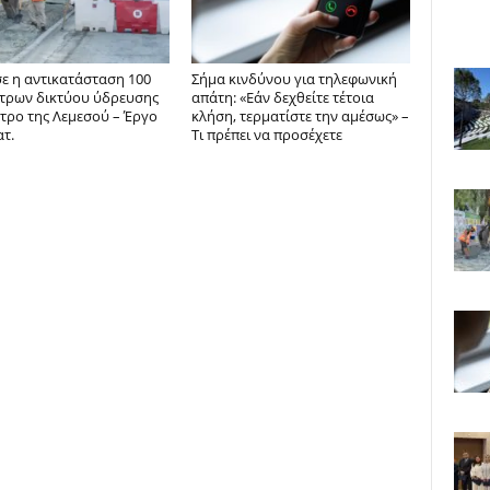
σε η αντικατάσταση 100
Σήμα κινδύνου για τηλεφωνική
έτρων δικτύου ύδρευσης
απάτη: «Εάν δεχθείτε τέτοια
ντρο της Λεμεσού – Έργο
κλήση, τερματίστε την αμέσως» –
ατ.
Τι πρέπει να προσέχετε