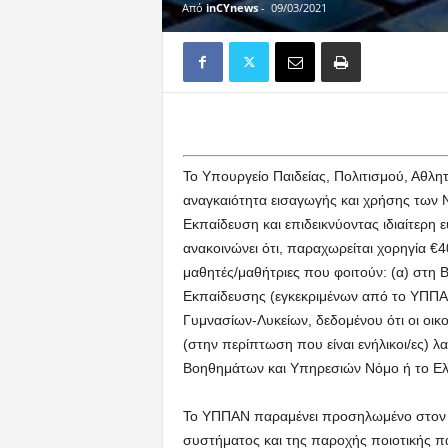
Από
inCYnews
-
09/03/2021
Το Υπουργείο Παιδείας, Πολιτισμού, Αθλη
αναγκαιότητα εισαγωγής και χρήσης των 
Εκπαίδευση και επιδεικνύοντας ιδιαίτερη
ανακοινώνει ότι, παραχωρείται χορηγία €
μαθητές/μαθήτριες που φοιτούν: (α) στη 
Εκπαίδευσης (εγκεκριμένων από το ΥΠΠΑ
Γυμνασίων-Λυκείων, δεδομένου ότι οι οικο
(στην περίπτωση που είναι ενήλικοι/ες)
Βοηθημάτων και Υπηρεσιών Νόμο ή το Ελ
Το ΥΠΠΑΝ παραμένει προσηλωμένο στον β
συστήματος και της παροχής ποιοτικής πα