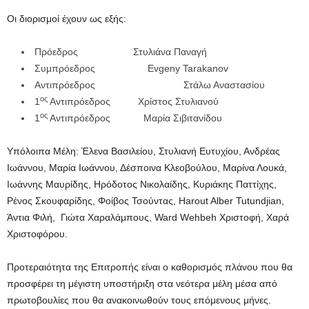
Οι διορισμοί έχουν ως εξής:
Πρόεδρος Στυλιάνα Παναγή
Συμπρόεδρος Evgeny Tarakanov
Αντιπρόεδρος Στάλω Αναστασίου
ος
1
Αντιπρόεδρος Χρίστος Στυλιανού
ος
1
Αντιπρόεδρος Μαρία Σιβιτανίδου
Υπόλοιπα Μέλη: Έλενα Βασιλείου, Στυλιανή Ευτυχίου, Ανδρέας
Ιωάννου, Μαρία Ιωάννου, Δέσποινα Κλεοβούλου, Μαρίνα Λουκά,
Ιωάννης Μαυρίδης, Ηρόδοτος Νικολαίδης, Κυριάκης Παττίχης,
Ρένος Σκουφαρίδης, Φοίβος Τσούντας, Harout Alber Tutundjian,
Άντια Φιλή, Γιώτα Χαραλάμπους, Ward Wehbeh Χριστοφή, Χαρά
Χριστοφόρου.
Προτεραιότητα της Επιτροπής είναι ο καθορισμός πλάνου που θα
προσφέρει τη μέγιστη υποστήριξη στα νεότερα μέλη μέσα από
πρωτοβουλίες που θα ανακοινωθούν τους επόμενους μήνες.