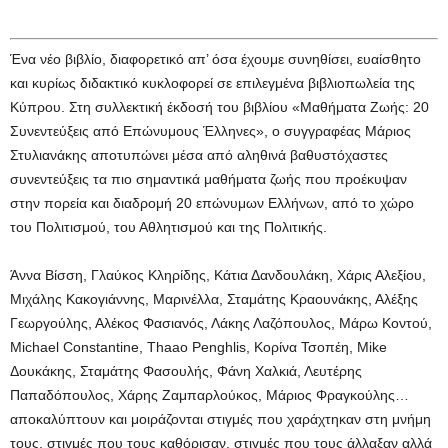
Ένα νέο βιβλίο, διαφορετικό απ’ όσα έχουμε συνηθίσει, ευαίσθητο
και κυρίως διδακτικό κυκλοφορεί σε επιλεγμένα βιβλιοπωλεία της
Κύπρου. Στη συλλεκτική έκδοσή του βιβλίου «Μαθήματα Ζωής: 20
Συνεντεύξεις από Επώνυμους Έλληνες», ο συγγραφέας Μάριος
Στυλιανάκης αποτυπώνει μέσα από αληθινά βαθυστόχαστες
συνεντεύξεις τα πιο σημαντικά μαθήματα ζωής που προέκυψαν
στην πορεία και διαδρομή 20 επώνυμων Ελλήνων, από το χώρο
του Πολιτισμού, του Αθλητισμού και της Πολιτικής.
Άννα Βίσση, Γλαύκος Κληρίδης, Κάτια Δανδουλάκη, Χάρις Αλεξίου,
Μιχάλης Κακογιάννης, Μαρινέλλα, Σταμάτης Κραουνάκης, Αλέξης
Γεωργούλης, Αλέκος Φασιανός, Λάκης Λαζόπουλος, Μάρω Κοντού,
Michael Constantine, Thaao Penghlis, Κορίνα Τσοπέη, Mike
Δουκάκης, Σταμάτης Φασουλής, Φάνη Χαλκιά, Λευτέρης
Παπαδόπουλος, Χάρης Ζαμπαρλούκος, Μάριος Φραγκούλης…
αποκαλύπτουν και μοιράζονται στιγμές που χαράχτηκαν στη μνήμη
τους, στιγμές που τους καθόρισαν, στιγμές που τους άλλαξαν αλλά