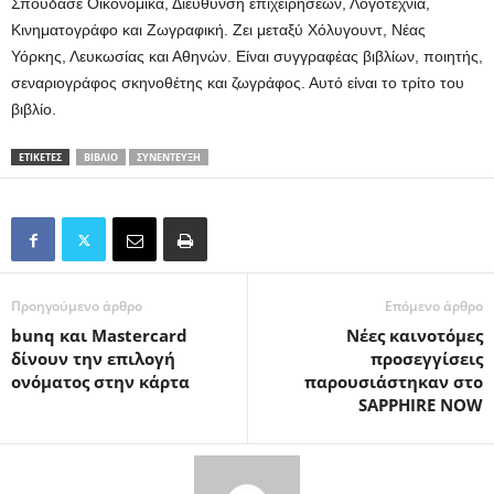
Σπούδασε Οικονομικά, Διεύθυνση επιχειρήσεων, Λογοτεχνία,
Κινηματογράφο και Ζωγραφική. Ζει μεταξύ Χόλυγουντ, Νέας
Υόρκης, Λευκωσίας και Αθηνών. Είναι συγγραφέας βιβλίων, ποιητής,
σεναριογράφος σκηνοθέτης και ζωγράφος. Αυτό είναι το τρίτο του
βιβλίο.
ΕΤΙΚΕΤΕΣ
ΒΙΒΛΊΟ
ΣΥΝΈΝΤΕΥΞΗ
Προηγούμενο άρθρο
Επόμενο άρθρο
bunq και Mastercard
Νέες καινοτόμες
δίνουν την επιλογή
προσεγγίσεις
ονόματος στην κάρτα
παρουσιάστηκαν στο
SAPPHIRE NOW