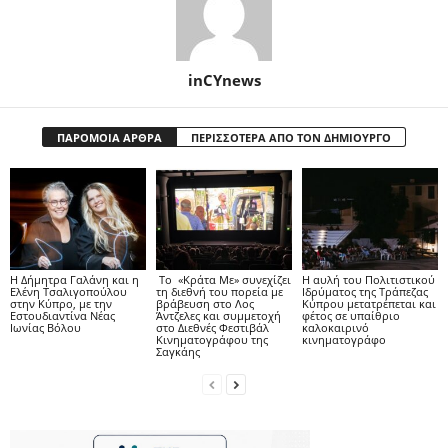
inCYnews
ΠΑΡΟΜΟΙΑ ΑΡΘΡΑ
ΠΕΡΙΣΣΟΤΕΡΑ ΑΠΟ ΤΟΝ ΔΗΜΙΟΥΡΓΟ
Η Δήμητρα Γαλάνη και η
Το «Κράτα Με» συνεχίζει
Η αυλή του Πολιτιστικού
Ελένη Τσαλιγοπούλου
τη διεθνή του πορεία με
Ιδρύματος της Τράπεζας
στην Κύπρο, με την
βράβευση στο Λος
Κύπρου μετατρέπεται και
Εστουδιαντίνα Νέας
Άντζελες και συμμετοχή
φέτος σε υπαίθριο
Ιωνίας Βόλου
στο Διεθνές Φεστιβάλ
καλοκαιρινό
Κινηματογράφου της
κινηματογράφο
Σαγκάης