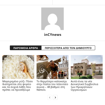
inCYnews
ΠΑΡΟΜΟΙΑ ΑΡΘΡΑ
ΠΕΡΙΣΣΟΤΕΡΑ ΑΠΟ ΤΟΝ ΔΗΜΙΟΥΡΓΟ
Μαγειρεμένο ρύζι: Πόσο
Το θερμότερο καλοκαίρι
Αυτά είναι τα νέα
διατηρείται στο ψυγείο
στην Ιταλία τον τελευταίο
Διοικητικά Συμβούλια
και τα συχνά λάθη που
αιώνα – 48 βαθμοί στη
των Ημικρατικών
πρέπει να προσέξουμε
Νάπολι
Οργανισμών