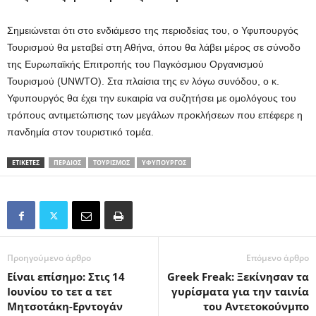
Σημειώνεται ότι στο ενδιάμεσο της περιοδείας του, ο Υφυπουργός
Τουρισμού θα μεταβεί στη Αθήνα, όπου θα λάβει μέρος σε σύνοδο
της Ευρωπαϊκής Επιτροπής του Παγκόσμιου Οργανισμού
Τουρισμού (UNWTO). Στα πλαίσια της εν λόγω συνόδου, ο κ.
Υφυπουργός θα έχει την ευκαιρία να συζητήσει με ομολόγους του
τρόπους αντιμετώπισης των μεγάλων προκλήσεων που επέφερε η
πανδημία στον τουριστικό τομέα.
ΕΤΙΚΕΤΕΣ
ΠΕΡΔΊΟΣ
ΤΟΥΡΙΣΜΌΣ
ΥΦΥΠΟΥΡΓΌΣ
Προηγούμενο άρθρο
Επόμενο άρθρο
Είναι επίσημο: Στις 14
Greek Freak: Ξεκίνησαν τα
Ιουνίου το τετ α τετ
γυρίσματα για την ταινία
Μητσοτάκη-Ερντογάν
του Αντετοκούνμπο