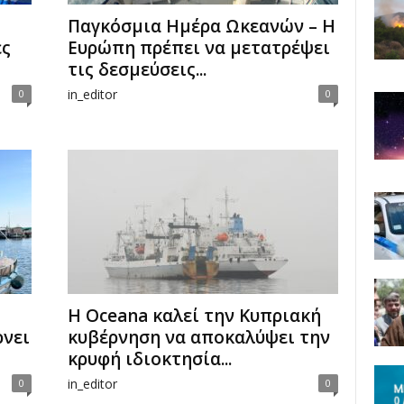
Παγκόσμια Ημέρα Ωκεανών – Η
ές
Ευρώπη πρέπει να μετατρέψει
τις δεσμεύσεις...
in_editor
0
0
Η Oceana καλεί την Κυπριακή
ρνει
κυβέρνηση να αποκαλύψει την
κρυφή ιδιοκτησία...
in_editor
0
0