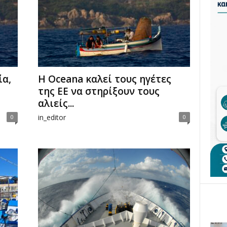
ία,
Η Oceana καλεί τους ηγέτες
της ΕΕ να στηρίξουν τους
αλιείς...
in_editor
0
0