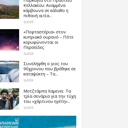
Κελλακίου: Αναμμένα
κάρβουνα σε κάλαθο η
πιθανή αιτία...
SLIDER
«Πεφταστέρια» στον
κυπριακό ουρανό – Πότε
κορυφώνονται οι
Περσείδες
SLIDER
Συνελήφθη ο γιος του
90χρονου που βρέθηκε σε
καταψύκτη – Τα...
SLIDER
Μοτζτάμπα Χαμενεϊ: Τα
τρία σενάρια για την τύχη
του «χάρτινου ηγέτη»...
SLIDER