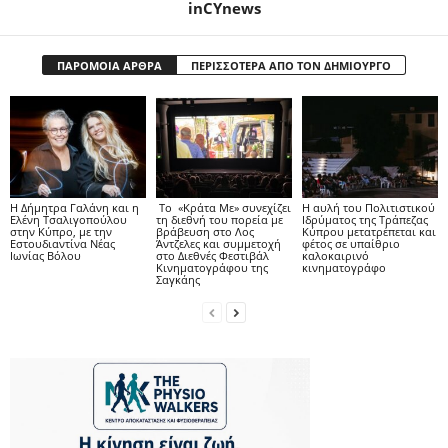
inCYnews
ΠΑΡΟΜΟΙΑ ΑΡΘΡΑ
ΠΕΡΙΣΣΟΤΕΡΑ ΑΠΟ ΤΟΝ ΔΗΜΙΟΥΡΓΟ
Η Δήμητρα Γαλάνη και η
Το «Κράτα Με» συνεχίζει
Η αυλή του Πολιτιστικού
Ελένη Τσαλιγοπούλου
τη διεθνή του πορεία με
Ιδρύματος της Τράπεζας
στην Κύπρο, με την
βράβευση στο Λος
Κύπρου μετατρέπεται και
Εστουδιαντίνα Νέας
Άντζελες και συμμετοχή
φέτος σε υπαίθριο
Ιωνίας Βόλου
στο Διεθνές Φεστιβάλ
καλοκαιρινό
Κινηματογράφου της
κινηματογράφο
Σαγκάης