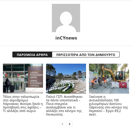
inCYnews
ΠΑΡΟΜΟΙΑ ΑΡΘΡΑ
ΠΕΡΙΣΣΟΤΕΡΑ ΑΠΟ ΤΟΝ ΔΗΜΙΟΥΡΓΟ
Tέλος στην ταλαιπωρία
Παλιό ΓΣΠ: Ανατέθηκαν
Ξεκίνησε η
στο αεροδρόμιο
τα πέντε υποστατικά –
αντικατάσταση 100
Λάρνακας: Ανοίγει ξανά η
Ποια εταιρεία
χιλιομέτρων δικτύου
πρόσβαση στις αφίξεις –
αναλαμβάνει και τι
ύδρευσης στο κέντρο της
Τι αλλάζει από αύριο
αλλάζει στο κέντρο της
Λεμεσού – Έργο €9,2
Λευκωσίας
εκατ.