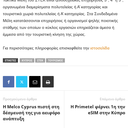
Τακτικά Μέλη του ΣΤΕΚ είναι ξενοδοχειακές επιχειρήσεις 5*, 4* ή 3*,
οργανωμένα διαμερίσματα πολυτελείας ή Α’ κατηγορίας και
τουριστικά χωριά πολυτελείας ή Α’ κατηγορίας. Στα Συνδεδεμένα
Μέλη κατατάσσονται επιχειρήσεις ή οργανισμοί ψηλής ποιοτικής
στάθμης των οποίων ο κύκλος εργασιών επηρεάζεται άμεσα ή
έμμεσα από την τουριστική κίνηση της χώρας.
Για περισσότερες πληροφορίες επισκεφθείτε την
ιστοσελίδα
ΕΤΙΚΕΤΕΣ
ΚΎΠΡΟΣ
ΣΤΕΚ
ΤΟΥΡΙΣΜΌΣ
Προηγούμενο άρθρο
Επόμενο άρθρο
Η Melco Cyprus πιστή στη
Η Primetel φέρνει 1η την
δέσμευσή της για αειφόρο
eSIM στην Κύπρο
ανάπτυξη