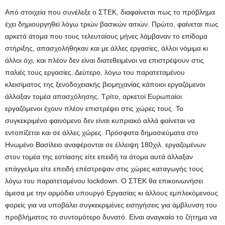
Από στοιχεία που συνέλεξε ο ΣΤΕΚ, διαφαίνεται πως το πρόβλημα
έχει δημιουργηθεί λόγω τριών βασικών αιτιών. Πρώτο, φαίνεται πως
αρκετά άτομα που τους τελευταίους μήνες λάμβαναν το επίδομα
στήριξης, απασχολήθηκαν και με άλλες εργασίες, άλλοι νόμιμα κι
άλλοι όχι, και πλέον δεν είναι διατεθειμένοι να επιστρέψουν στις
παλιές τους εργασίες. Δεύτερο, λόγω του παρατεταμένου
κλεισίματος της ξενοδοχειακής βιομηχανίας κάποιοι εργαζόμενοι
άλλαξαν τομέα απασχόλησης. Τρίτο, αρκετοί Ευρωπαίοι
εργαζόμενοι έχουν πλέον επιστρέψει στις χώρες τους. Το
συγκεκριμένο φαινόμενο δεν είναι κυπριακό αλλά φαίνεται να
εντοπίζεται και σε άλλες χώρες. Πρόσφατα δημοσιεύματα στο
Ηνωμένο Βασίλειο αναφέρονται σε έλλειψη 180χιλ. εργαζομένων
στον τομέα της εστίασης είτε επειδή τα άτομα αυτά άλλαξαν
επάγγελμα είτε επειδή επέστρεψαν στις χώρες καταγωγής τους
λόγω του παρατεταμένου lockdown. Ο ΣΤΕΚ θα επικοινωνήσει
άμεσα με την αρμόδια υπουργό Εργασίας κι άλλους εμπλεκόμενους
φορείς για να υποβάλει συγκεκριμένες εισηγήσεις για άμβλυνση του
προβλήματος το συντομότερο δυνατό. Είναι αναγκαίο το ζήτημα να