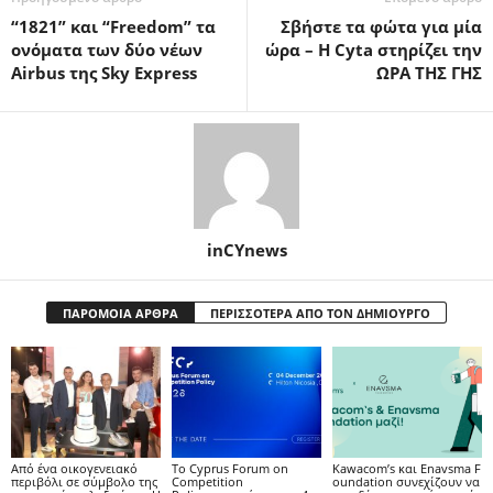
“1821” και “Freedom” τα
Σβήστε τα φώτα για μία
ονόματα των δύο νέων
ώρα – Η Cyta στηρίζει την
Airbus της Sky Express
ΩΡΑ ΤΗΣ ΓΗΣ
inCYnews
ΠΑΡΟΜΟΙΑ ΑΡΘΡΑ
ΠΕΡΙΣΣΟΤΕΡΑ ΑΠΟ ΤΟΝ ΔΗΜΙΟΥΡΓΟ
Από ένα οικογενειακό
Το Cyprus Forum on
Kawacom’s και Enavsma F
περιβόλι σε σύμβολο της
Competition
oundation συνεχίζουν να