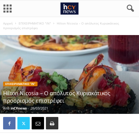
Αρχική
ΕΠΙΧΕΙΡΗΜΑΤΙΚΟ "iN"
Hilton Nicosia – Ο απόλυτος Κυριακάτικος
προορισμός επιστρέφει
ΕΠΙΧΕΙΡΗΜΑΤΙΚΟ "IN"
Hilton Nicosia – Ο απόλυτος Κυριακάτικος
προορισμός επιστρέφει
Από
inCYnews
-
26/03/2021