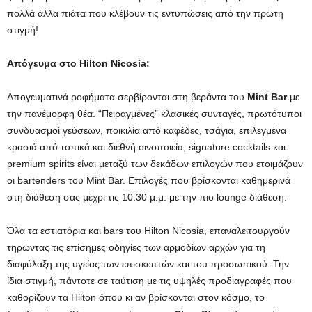
πολλά άλλα πιάτα που κλέβουν τις εντυπώσεις από την πρώτη
στιγμή!
Απόγευμα στο
Hilton
Nicosia
:
Aπογευματινά ροφήματα σερβίρονται στη βεράντα του
Mint
Bar
με
την πανέμορφη θέα. “Πειραγμένες” κλασικές συνταγές, πρωτότυποι
συνδυασμοί γεύσεων, ποικιλία από καφέδες, τσάγια, επιλεγμένα
κρασιά από τοπικά και διεθνή οινοποιεία, signature cocktails και
premium spirits είναι μεταξύ των δεκάδων επιλογών που ετοιμάζουν
οι bartenders του Mint Bar. Επιλογές που βρίσκονται καθημερινά
στη διάθεση σας μέχρι τις 10:30 μ.μ. με την πιο lounge διάθεση.
Όλα τα εστιατόρια και bars του Hilton Nicosia, επαναλειτουργούν
τηρώντας τις επίσημες οδηγίες των αρμοδίων αρχών για τη
διαφύλαξη της υγείας των επισκεπτών και του προσωπικού. Την
ίδια στιγμή, πάντοτε σε ταύτιση με τις υψηλές προδιαγραφές που
καθορίζουν τα Hilton όπου κι αν βρίσκονται στον κόσμο, το