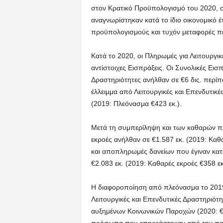
στον Κρατικό Προϋπολογισμό του 2020, σ
αναγνωρίστηκαν κατά το ίδιο οικονομικό
προϋπολογισμούς και τυχόν μεταφορές π
Κατά το 2020, οι Πληρωμές για Λειτουργικ
αντίστοιχες Εισπράξεις. Οι Συνολικές Εισπ
Δραστηριότητες ανήλθαν σε €6 δις. περίπο
έλλειμμα από Λειτουργικές και Επενδυτικ
(2019: Πλεόνασμα €423 εκ.).
Μετά τη συμπερίληψη και των καθαρών π
εκροές ανήλθαν σε €1.587 εκ. (2019: Καθ
και αποπληρωμές δανείων που έγιναν κατ
€2.083 εκ. (2019: Καθαρές εκροές €358 εκ
Η διαφοροποίηση από πλεόνασμα το 2019 
Λειτουργικές και Επενδυτικές Δραστηριότ
αυξημένων Κοινωνικών Παροχών (2020: €1.