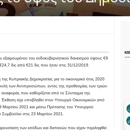
υ εξαιρουμένου του ενδοκυβερνητικού δανεισμού ύψους €9
€24,7 δις από €21 δις που ήταν στις 31/12/2019.
 της Κυπριακής Δημοκρατίας για το οικονομικό έτος 2020
Βουλή των Αντιπροσώπων, εντός της προθεσμίας των τριών
ς αναφοράς που καθορίζεται από το Σύνταγμα της
ή Έκθεση είχε υποβληθεί στον Υπουργό Οικονομικών από
ις 9 Μαρτίου 2021 και μέσω Πρότασης του Υπουργού
ό Συμβούλιο στις 23 Μαρτίου 2021.
αρουσίαση των εσόδων και δαπανών που είχαν περιληφθεί