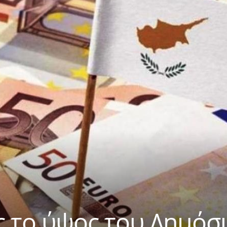
ις το ύψος του Δημόσ