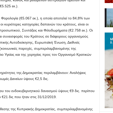
δημία, καθώς και μειωμένων εισπράξεων άμεσων και
5.525 εκ.).
 Φορολογία (€5.067 εκ.), η οποία αποτελεί το 84,8% των
ι κυριότερες κατηγορίες δαπανών του κράτους, είναι οι
 προσωπικού, Συντάξεις και Φιλοδωρήματα (€2.758 εκ.). Οι
αι συνεισφορές του Κράτους σε διάφορους οργανισμούς
οπικής Αυτοδιοίκησης, Ευρωπαϊκή Ένωση, Διεθνείς
(κοινωνικές παροχές, συμπεριλαμβανομένης της
ιο Υγείας και της χορηγίας προς τον Οργανισμό Κρατικών
τηριότητες της Δημοκρατίας περιλαμβάνουν: Αναλήψεις
ρωμές Δανείων ύψους €2,5 δις.
ου του ενδοκυβερνητικού δανεισμού ύψους €9 δις. περίπου
 €21 δις που ήταν στις 31/12/2019.
κθεσης της Κυπριακής Δημοκρατίας, συμπεριλαμβανομένης