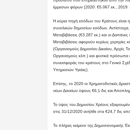
πρόσωπα που επηρεάστηκαν από την παν
έμμεσων φόρων (2020: €5.067 εκ., 2019: €
Η κύρια πηγή εσόδων του Κράτους είναι η
συνολικών δημοσίων εσόδων. Αντίστοιχα, ο
Μεταβιβάσεις (€3.287 εκ.) και οι Δαπάνες
Μεταβιβάσεις αφορούν κυρίως χορηγίες κ
(Οργανισμούς Δημοσίου Δικαίου, Αρχές Τ
Οργανισμούς κλπ.) και φυσικά πρόσωπα 
συνεισφοράς του κράτους στο Γενικό Σχέδ
Υπηρεσιών Υγείας).
Επίσης, το 2020 οι Χρηματοδοτικές Δρασ
νέων Δανείων ύψους €6,1 δις και Αποπλη
Το ύψος του Δημοσίου Χρέους εξαιρουμέν
στις 31/12/2020 ανήλθε στα €24,7 δις από
Το πλήρες κείμενο της Δημοσιονομικής Έ