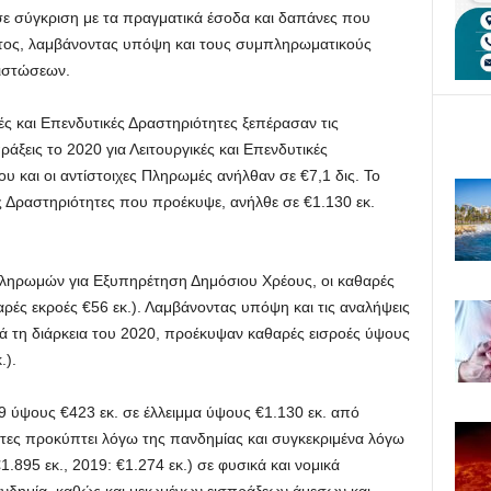
ε σύγκριση με τα πραγματικά έσοδα και δαπάνες που
 έτος, λαμβάνοντας υπόψη και τους συμπληρωματικούς
ιστώσεων.
ές και Επενδυτικές Δραστηριότητες ξεπέρασαν τις
ράξεις το 2020 για Λειτουργικές και Επενδυτικές
υ και οι αντίστοιχες Πληρωμές ανήλθαν σε €7,1 δις. Το
ές Δραστηριότητες που προέκυψε, ανήλθε σε €1.130 εκ.
ληρωμών για Εξυπηρέτηση Δημόσιου Χρέους, οι καθαρές
αρές εκροές €56 εκ.). Λαμβάνοντας υπόψη και τις αναλήψεις
ά τη διάρκεια του 2020, προέκυψαν καθαρές εισροές ύψους
.).
ύψους €423 εκ. σε έλλειμμα ύψους €1.130 εκ. από
ητες προκύπτει λόγω της πανδημίας και συγκεκριμένα λόγω
895 εκ., 2019: €1.274 εκ.) σε φυσικά και νομικά