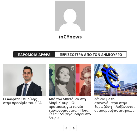
inCYnews
ΠΑΡΟΜΟΙΑ ΑΡΘΡΑ
ΠΕΡΙΣΣΟΤΕΡΑ ΑΠΟ ΤΟΝ ΔΗΜΙΟΥΡΓΟ
Ο Ανδρέας Σπυρίδης
Από τον Μπετόβεν στη
Δάνεια με το
στην προεδρία του CFA
Μαρί Κιουρί: Οι
σταγονόμετρο στην
προτάσεις για τα νέα
Ευρωζώνη – Αυξάνονται
χαρτονομίσματα – Ποια
οι απορρίψεις αιτήσεων
Ελληνίδα φιγουράρει στο
5ευρω