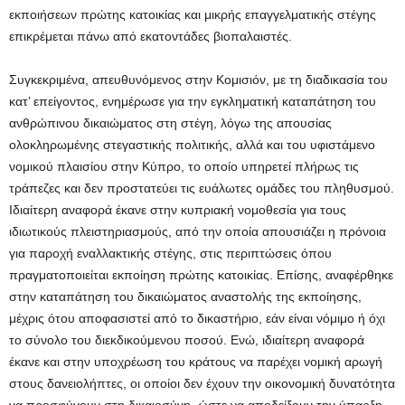
εκποιήσεων πρώτης κατοικίας και μικρής επαγγελματικής στέγης
επικρέμεται πάνω από εκατοντάδες βιοπαλαιστές.
Συγκεκριμένα, απευθυνόμενος στην Κομισιόν, με τη διαδικασία του
κατ’ επείγοντος, ενημέρωσε για την εγκληματική καταπάτηση του
ανθρώπινου δικαιώματος στη στέγη, λόγω της απουσίας
ολοκληρωμένης στεγαστικής πολιτικής, αλλά και του υφιστάμενο
νομικού πλαισίου στην Κύπρο, το οποίο υπηρετεί πλήρως τις
τράπεζες και δεν προστατεύει τις ευάλωτες ομάδες του πληθυσμού.
Ιδιαίτερη αναφορά έκανε στην κυπριακή νομοθεσία για τους
ιδιωτικούς πλειστηριασμούς, από την οποία απουσιάζει η πρόνοια
για παροχή εναλλακτικής στέγης, στις περιπτώσεις όπου
πραγματοποιείται εκποίηση πρώτης κατοικίας. Επίσης, αναφέρθηκε
στην καταπάτηση του δικαιώματος αναστολής της εκποίησης,
μέχρις ότου αποφασιστεί από το δικαστήριο, εάν είναι νόμιμο ή όχι
το σύνολο του διεκδικούμενου ποσού. Ενώ, ιδιαίτερη αναφορά
έκανε και στην υποχρέωση του κράτους να παρέχει νομική αρωγή
στους δανειολήπτες, οι οποίοι δεν έχουν την οικονομική δυνατότητα