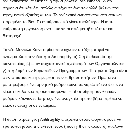
ανθεκτικότητα ‘resilience’ ή την ευρωστία ‘robustness’. Αυτό
σημαίνει ότι κάτι δεν απλώς αντέχει σε ένα σοκ αλλά βελτιώνεται
πραγματικά εξαιτίας αυτού. Το ανθεκτικό αντιστέκεται στα σοκ και
παραμένει το ίδιο. Το αντιθραυστικό γίνεται καλύτερο. Η αντι-
εύθραυστη οργάνωση αναπτύσσεται από μεταβλητότητα και
διαταραχή.
Το νέο Μοντέλο Καινοτομίας που έχω αναπτύξει μπορεί να
ενσωματώσει την ιδιότητα Antifragility: α) Στη διαδικασία της
καινοτομίας, β) στον αρχιτεκτονικό σχεδιασμό των Οργανισμών και
γ) στη δομή των Ευρωπαϊκών Προγραμμάτων. Το πρώτο βήμα είναι
ο εντοπισμός και η αφαίρεση των ευθραυστοτήτων. Πρέπει να
μετατρέψουμε ένα αρνητικό μαύρο κύκνο σε γκρίζο κύκνο ώστε να
είμαστε καλύτερα προετοιμασμένοι. Η αξιοποίηση των θετικών
μαύρων κύκνων επίσης έχει ένα αναγκαίο πρώτο βήμα, πρέπει να
είμαστε ανοιχτοί σε ευκαιρίες.
Η διπλή στρατηγική Antifragility επιτρέπει στους Οργανισμούς να
τροποποιήσουν την έκθεσή τους (modify their exposure) ανάλογα