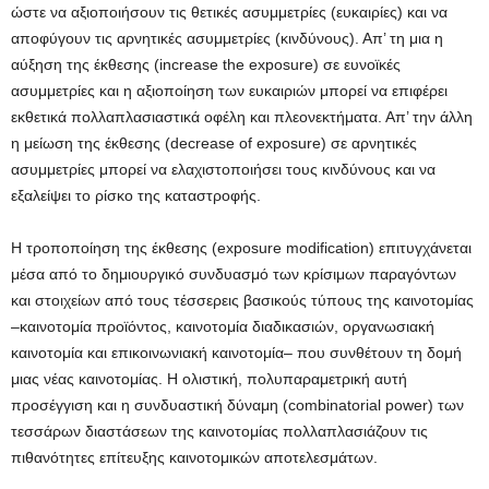
ώστε να αξιοποιήσουν τις θετικές ασυμμετρίες (ευκαιρίες) και να
αποφύγουν τις αρνητικές ασυμμετρίες (κινδύνους). Απ’ τη μια η
αύξηση της έκθεσης (increase the exposure) σε ευνοϊκές
ασυμμετρίες και η αξιοποίηση των ευκαιριών μπορεί να επιφέρει
εκθετικά πολλαπλασιαστικά οφέλη και πλεονεκτήματα. Απ’ την άλλη
η μείωση της έκθεσης (decrease of exposure) σε αρνητικές
ασυμμετρίες μπορεί να ελαχιστοποιήσει τους κινδύνους και να
εξαλείψει το ρίσκο της καταστροφής.
Η τροποποίηση της έκθεσης (exposure modification) επιτυγχάνεται
μέσα από το δημιουργικό συνδυασμό των κρίσιμων παραγόντων
και στοιχείων από τους τέσσερεις βασικούς τύπους της καινοτομίας
–καινοτομία προϊόντος, καινοτομία διαδικασιών, οργανωσιακή
καινοτομία και επικοινωνιακή καινοτομία– που συνθέτουν τη δομή
μιας νέας καινοτομίας. Η ολιστική, πολυπαραμετρική αυτή
προσέγγιση και η συνδυαστική δύναμη (combinatorial power) των
τεσσάρων διαστάσεων της καινοτομίας πολλαπλασιάζουν τις
πιθανότητες επίτευξης καινοτομικών αποτελεσμάτων.