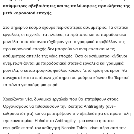
ασύμμετρες αβεβαιότητες
και τις πολύμορφες προκλήσεις
της
μετά κορονοιού εποχής.
Στο σημερινό κόσμο έχουμε περισσότερες ασυμμετρίες. Τα στατικά
εργαλεία, οι τεχνικές, τα πλαίσια, τα πρότυπα και τα παραδοσιακά
μοντέλα τα οποία αναπτύχθηκαν για το γραμμικό περιβάλλον της
προ κορονοιού εποχής δεν μπορούν να αντιμετωπίσουν τις
ασύμμετρες απειλές της νέας εποχής. Όσο οι ασύμμετροι κίνδυνοι
αντιμετωπίζονται με παραδοσιακά στατικά εργαλεία και γραμμικά
μοντέλα, ο καταστροφικός φαύλος κύκλος ‘από κρίση σε κρίση’ θα
συνεχιστεί και το επόμενο χτύπημα του μαύρου κύκνου θα ‘θερίσει’
τα πάντα για ακόμη μια φορά.
Χρειάζονται νέα, δυναμικά εργαλεία που θα επιτρέψουν στους
Οργανισμούς να τιθασεύσουν την ιδιότητα Antifragility (αντι-
ευθραυστότητα) και να μετατρέψουν την αβεβαιότητα σε πρώτη ύλη
της καινοτομίας. Η ιδιότητα Antifragility –μια έννοια η οποία
εφευρέθηκε από τον καθηγητή Nassim Taleb– είναι πέρα από την