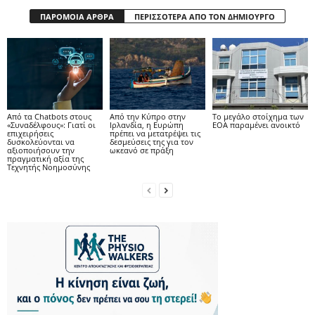
ΠΑΡΟΜΟΙΑ ΑΡΘΡΑ
ΠΕΡΙΣΣΟΤΕΡΑ ΑΠΟ ΤΟΝ ΔΗΜΙΟΥΡΓΟ
Από τα Chatbots στους
Από την Κύπρο στην
Το μεγάλο στοίχημα των
«Συναδέλφους»: Γιατί οι
Ιρλανδία, η Ευρώπη
ΕΟΑ παραμένει ανοικτό
επιχειρήσεις
πρέπει να μετατρέψει τις
δυσκολεύονται να
δεσμεύσεις της για τον
αξιοποιήσουν την
ωκεανό σε πράξη
πραγματική αξία της
Τεχνητής Νοημοσύνης