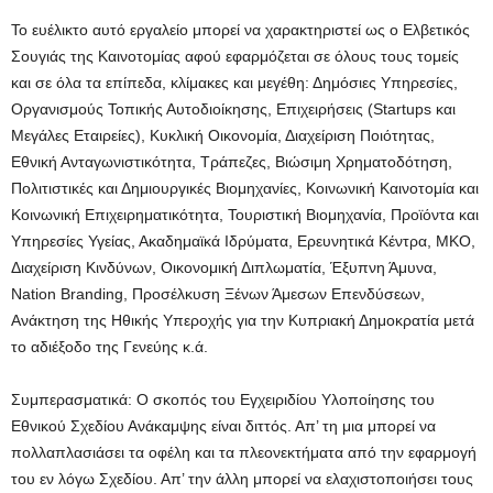
Το ευέλικτο αυτό εργαλείο μπορεί να χαρακτηριστεί ως ο Ελβετικός
Σουγιάς της Καινοτομίας αφού εφαρμόζεται σε όλους τους τομείς
και σε όλα τα επίπεδα, κλίμακες και μεγέθη: Δημόσιες Υπηρεσίες,
Οργανισμούς Τοπικής Αυτοδιοίκησης, Επιχειρήσεις (Startups και
Μεγάλες Εταιρείες), Κυκλική Οικονομία, Διαχείριση Ποιότητας,
Εθνική Ανταγωνιστικότητα, Τράπεζες, Βιώσιμη Χρηματοδότηση,
Πολιτιστικές και Δημιουργικές Βιομηχανίες, Κοινωνική Καινοτομία και
Κοινωνική Επιχειρηματικότητα, Τουριστική Βιομηχανία, Προϊόντα και
Υπηρεσίες Υγείας, Ακαδημαϊκά Ιδρύματα, Ερευνητικά Κέντρα, ΜΚΟ,
Διαχείριση Κινδύνων, Οικονομική Διπλωματία, Έξυπνη Άμυνα,
Nation Branding, Προσέλκυση Ξένων Άμεσων Επενδύσεων,
Ανάκτηση της Ηθικής Υπεροχής για την Κυπριακή Δημοκρατία μετά
το αδιέξοδο της Γενεύης κ.ά.
Συμπερασματικά: Ο σκοπός του Εγχειριδίου Υλοποίησης του
Εθνικού Σχεδίου Ανάκαμψης είναι διττός. Απ’ τη μια μπορεί να
πολλαπλασιάσει τα οφέλη και τα πλεονεκτήματα από την εφαρμογή
του εν λόγω Σχεδίου. Απ’ την άλλη μπορεί να ελαχιστοποιήσει τους