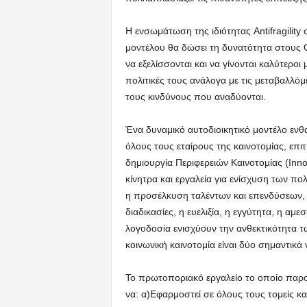
Η ενσωμάτωση της ιδιότητας Antifragility
μοντέλου θα δώσει τη δυνατότητα στους 
να εξελίσσονται και να γίνονται καλύτερο
πολιτικές τους ανάλογα με τις μεταβαλλόμεν
τους κινδύνους που αναδύονται.
Ένα δυναμικό αυτοδιοικητικό μοντέλο ενθα
όλους τους εταίρους της καινοτομίας, επιτ
δημιουργία Περιφερειών Καινοτομίας (Innov
κίνητρα και εργαλεία για ενίσχυση των πολ
η προσέλκυση ταλέντων και επενδύσεων, 
διαδικασίες, η ευελιξία, η εγγύτητα, η αμ
λογοδοσία ενισχύουν την ανθεκτικότητα τω
κοινωνική καινοτομία είναι δύο σημαντικ
Το πρωτοποριακό εργαλείο το οποίο παρο
να: α)Εφαρμοστεί σε όλους τους τομείς και