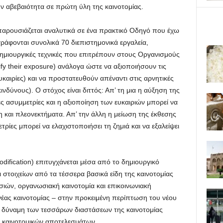
ν αβεβαιότητα σε πρώτη ύλη της καινοτομίας.
y παρουσιάζεται αναλυτικά σε ένα πρακτικό Οδηγό που έχω
ράφονται συνολικά 70 διεπιστημονικά εργαλεία,
δημιουργικές τεχνικές που επιτρέπουν στους Οργανισμούς
y their exposure) ανάλογα ώστε να αξιοποιήσουν τις
 ευκαιρίες) και να προστατευθούν απέναντι στις αρνητικές
κινδύνους). Ο στόχος είναι διττός: Απ’ τη μια η αύξηση της
ές ασυμμετρίες και η αξιοποίηση των ευκαιριών μπορεί να
η και πλεονεκτήματα. Απ’ την άλλη η μείωση της έκθεσης
ρίες μπορεί να ελαχιστοποιήσει τη ζημιά και να εξαλείψει
ification) επιτυγχάνεται μέσα από το δημιουργικό
στοιχείων από τα τέσσερα βασικά είδη της καινοτομίας
ασιών, οργανωσιακή καινοτομία και επικοινωνιακή
νέας καινοτομίας – στην προκειμένη περίπτωση του νέου
ή δύναμη των τεσσάρων διαστάσεων της καινοτομίας
ς καινοτομικών αποτελεσμάτων.