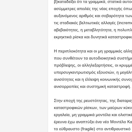
β)καταδείξει ότι τα γραμμικά, στατικά αυτ
ασύμμετρες απειλές της νέας εποχής όπως 
αυξανόμενος αριθμός και σοβαρότητα τω
τις σταδιακές βελτιωτικές αλλαγές (incre
αβεβαιότητες, η μεταβλητότητα, η πολυπλ
εκρηκτικά ρίσκα και δυνητικά καταστροφικ
Η περιπλοκότητα και οι μη γραμμικές αλλ
που συνθέτουν τα αυτοδιοικητικά συστήμα
πρόβλεψης, οι αλληλεξαρτήσεις, οι κρυμμέ
υπερσυγκεντρωτισμός εξουσιών, η μεγάλη γ
ανισότητες και η έλλειψη κοινωνικής συνο
ανισορροπίες και συστημική καταστροφή
Στην εποχή της ρευστότητας, της διαταρ
καταστροφικών ρίσκων, των μαύρων κύκνων
εργαλεία, μη γραμμικά μοντέλα και ολιστ
έρευνα έχω αναπτύξει ένα νέο Μοντέλο Κα
το εύθραυστο (fragile) στο αντιθραυστικό (