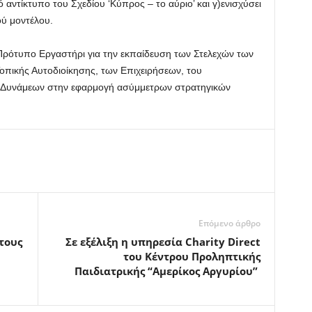
ό αντίκτυπο του Σχεδίου ‘Κύπρος – το αύριο’ και γ)ενισχύσει
ού μοντέλου.
 Πρότυπο Εργαστήρι για την εκπαίδευση των Στελεχών των
πικής Αυτοδιοίκησης, των Επιχειρήσεων, του
 Δυνάμεων στην εφαρμογή ασύμμετρων στρατηγικών
Επόμενο άρθρο
τους
Σε εξέλιξη η υπηρεσία Charity Direct
του Κέντρου Προληπτικής
Παιδιατρικής “Αμερίκος Αργυρίου”