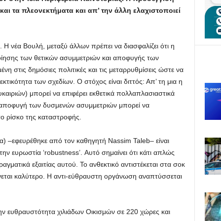
 και τα πλεονεκτήματα και απ’ την άλλη ελαχιστοποιεί
 Η νέα Βουλή, μεταξύ άλλων πρέπει να διασφαλίζει ότι η
οποίησης των θετικών ασυμμετριών και αποφυγής των
η στις δημόσιες πολιτικές και τις μεταρρυθμίσεις ώστε να
εκτικότητα των σχεδίων. Ο στόχος είναι διττός: Απ’ τη μια η
καιριών) μπορεί να επιφέρει εκθετικά πολλαπλασιαστικά
η αποφυγή των δυσμενών ασυμμετριών μπορεί να
 το ρίσκο της καταστροφής.
ητα) –εφευρέθηκε από τον καθηγητή Nassim Taleb– είναι
 την ευρωστία ‘robustness’. Αυτό σημαίνει ότι κάτι απλώς
ραγματικά εξαιτίας αυτού. Το ανθεκτικό αντιστέκεται στα σοκ
γίνεται καλύτερο. Η αντι-εύθραυστη οργάνωση αναπτύσσεται
ην ευθραυστότητα χιλιάδων Οικισμών σε 220 χώρες και