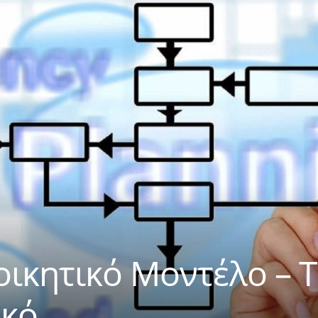
ικητικό Μοντέλο – Τ
μμικό