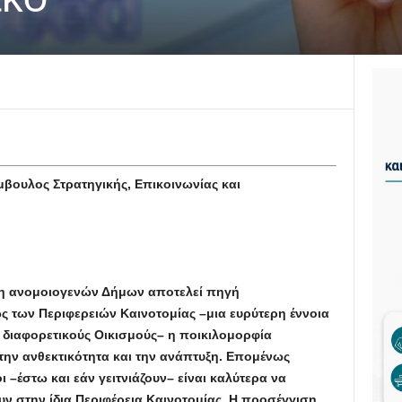
ύμβουλος Στρατηγικής, Επικοινωνίας και
νοτομίας
η ανομοιογενών Δήμων αποτελεί πηγή
 των Περιφερειών Καινοτομίας –μια ευρύτερη έννοια
διαφορετικούς Οικισμούς– η ποικιλομορφία
ι την ανθεκτικότητα και την ανάπτυξη. Επομένως
 –έστω και εάν γειτνιάζουν– είναι καλύτερα να
ν στην ίδια Περιφέρεια Καινοτομίας. Η προσέγγιση