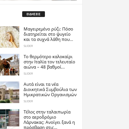
ΕΙΔΗΣΕΙΣ
Μαγειρεμένο ρύζι: Πόσο
διατηρείται στο ψυγείο
και τα συχνά λάθη που...
SLIDER
Το θερμότερο καλοκαίρι
στην Ιταλία τον τελευταίο
αιώνα – 48 βαθμοί...
SLIDER
Αυτά είναι τα νέα
Διοικητικά Συμβούλια των
Ημικρατικών Οργανισμών
SLIDER
Tέλος στην ταλαιπωρία
στο αεροδρόμιο
Λάρνακας: Ανοίγει ξανά η
πρόσβαση στις...