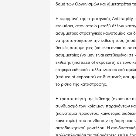
δομή των Οργανισμών και γ)μετατρέπει τη
Η εφαρμογή της στρατηγικής Antifragilit
ετοιμάσει, στον οποίο μεταξύ άλλων καταγ
ασύμμετρες στρατηγικές καινοτομίας και 
να τροποποιήσουν την έκθεσή τους (modif
θετικές ασυμμετρίες (να είναι ανοικτοί σε
ασυμμετρίες (να μην είναι εκτεθειμένοι σε 
έκθεσης (increase of exposure) σε ευνοϊκ
επιφέρει εκθετικά πολλαπλασιαστικά οφέλ
(reduce of exposure) σε δυσμενείς ασυμμετ
το ρίσκο της καταστροφής.
Η τροποποίηση της έκθεσης (exposure mod
συνδυασμό των κρίσιμων παραγόντων και 
(καινοτομία προϊόντος, καινοτομία διαδικ
καινοτομία) που συνθέτουν τη δομή μιας 
αυτοδιοικητικού μοντέλου. Η συνδυαστικ
πολλαπλασιάζει τις πιθανότητες επίτευξη