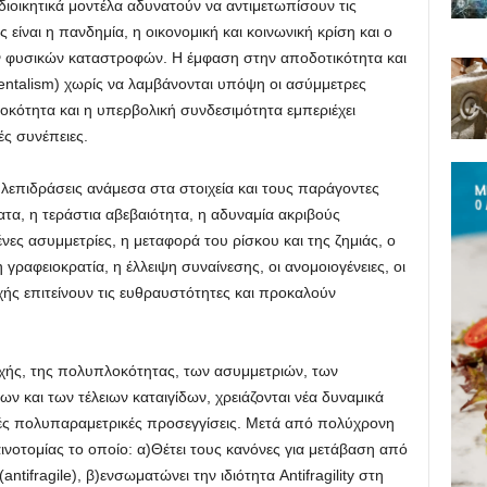
οδιοικητικά μοντέλα αδυνατούν να αντιμετωπίσουν τις
είναι η πανδημία, η οικονομική και κοινωνική κρίση και ο
ν φυσικών καταστροφών. Η έμφαση στην αποδοτικότητα και
mentalism) χωρίς να λαμβάνονται υπόψη οι ασύμμετρες
οκότητα και η υπερβολική συνδεσιμότητα εμπεριέχει
ές συνέπειες.
ηλεπιδράσεις ανάμεσα στα στοιχεία και τους παράγοντες
τα, η τεράστια αβεβαιότητα, η αδυναμία ακριβούς
νες ασυμμετρίες, η μεταφορά του ρίσκου και της ζημιάς, ο
ραφειοκρατία, η έλλειψη συναίνεσης, οι ανομοιογένειες, οι
χής επιτείνουν τις ευθραυστότητες και προκαλούν
.
αχής, της πολυπλοκότητας, των ασυμμετριών, των
 και των τέλειων καταιγίδων, χρειάζονται νέα δυναμικά
ικές πολυπαραμετρικές προσεγγίσεις. Μετά από πολύχρονη
ινοτομίας το οποίο: α)Θέτει τους κανόνες για μετάβαση από
antifragile), β)ενσωματώνει την ιδιότητα Antifragility στη