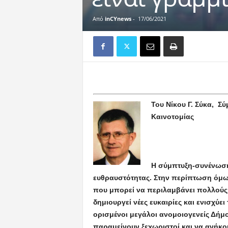
Από
inCYnews
-
17/06/2021
Του Νίκου Γ. Σύκα, Σ
Και
Η σύμπτυξη-συνένωσ
ευθραυστότητας. Στην περίπτωση όμως
που μπορεί να περιλαμβάνει πολλούς 
δημιουργεί νέες ευκαιρίες και ενισχύε
ορισμένοι μεγάλοι ανομοιογενείς Δήμοι
παραμείνουν ξεχωριστοί και να ανήκου