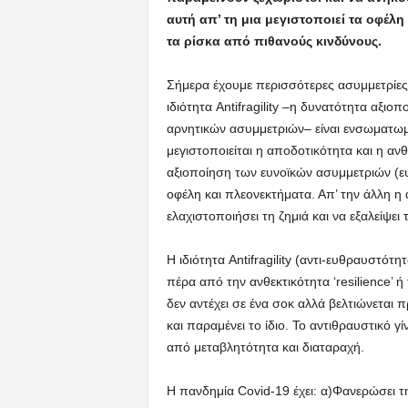
αυτή απ’ τη μια μεγιστοποιεί τα οφέλη
τα ρίσκα από πιθανούς κινδύνους.
Σήμερα έχουμε περισσότερες ασυμμετρίες.
ιδιότητα Antifragility –η δυνατότητα αξι
αρνητικών ασυμμετριών– είναι ενσωματωμέν
μεγιστοποιείται η αποδοτικότητα και η ανθ
αξιοποίηση των ευνοϊκών ασυμμετριών (ευ
οφέλη και πλεονεκτήματα. Απ’ την άλλη 
ελαχιστοποιήσει τη ζημιά και να εξαλείψει
Η ιδιότητα Antifragility (αντι-ευθραυστότ
πέρα από την ανθεκτικότητα ‘resilience’ ή
δεν αντέχει σε ένα σοκ αλλά βελτιώνεται π
και παραμένει το ίδιο. Το αντιθραυστικό 
από μεταβλητότητα και διαταραχή.
Η πανδημία Covid-19 έχει: α)Φανερώσει τ